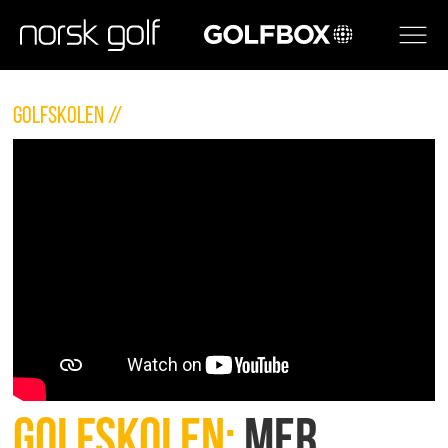
GOLFBOX
Golfskolen //
Golfskolen:
Mer