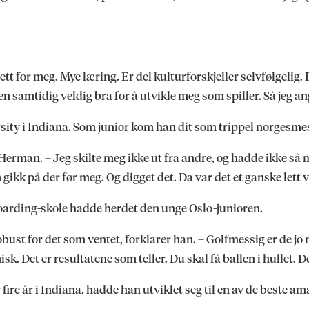
sett for meg. Mye læring. Er del kulturforskjeller selvfølgelig
en samtidig veldig bra for å utvikle meg som spiller. Så jeg an
ity i Indiana. Som junior kom han dit som trippel norgesmest
erman. – Jeg skilte meg ikke ut fra andre, og hadde ikke så m
ikk på der før meg. Og digget det. Da var det et ganske lett v
boarding-skole hadde herdet den unge Oslo-junioren.
bust for det som ventet, forklarer han. – Golfmessig er de jo
 Det er resultatene som teller. Du skal få ballen i hullet. Det t
fire år i Indiana, hadde han utviklet seg til en av de beste am