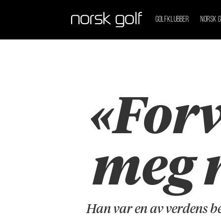
GOLFKLUBBER
NORSK G
«Forv
meg n
Han var en av verdens b