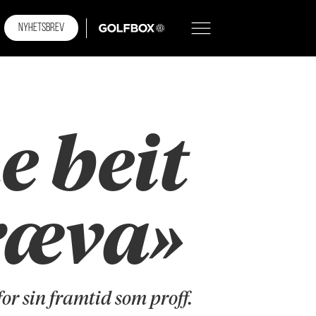
NYHETSBREV
GOLFBOX
e beit
 ræva»
r sin framtid som proff.