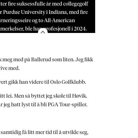
ter fire suksessfulle år med collegegolf
r Purdue University i Indiana, med fire
rneringsseire og to All-American
merkelser, ble han profesjonell i 2024.
tok meg med på Ballerud som liten. Jeg fikk
rive med.
rt gikk han videre til Oslo Golfklubb.
itt lei. Men så byttet jeg skole til Høvik.
ar jeg hatt lyst til å bli PGA Tour-spiller.
amtidig få litt mer tid til å utvikle seg,