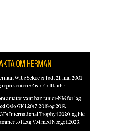
akta om Herman
erman Wibe Sekne er født 21. mai 2001
 representerer Oslo Golfklubb..
om amatør vant han junior-NM for lag
d Oslo GK i 2017, 2018 og 2019.
Fs International Trophy i 2020, og ble
ummer to i Lag-VM med Norge i 2023.