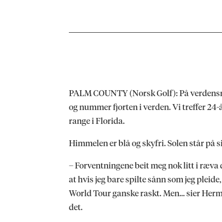
PALM COUNTY (Norsk Golf): På verdensr
og nummer fjorten i verden. Vi treffer 24
range i Florida.
Himmelen er blå og skyfri. Solen står på s
– Forventningene beit meg nok litt i ræva d
at hvis jeg bare spilte sånn som jeg pleide, 
World Tour ganske raskt. Men… sier Herman 
det.