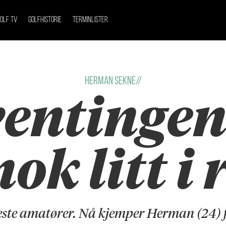
OLF TV
GOLFHISTORIE
TERMINLISTER
Herman Sekne//
entingen
ok litt i
este amatører. Nå kjemper Herman (24) fo