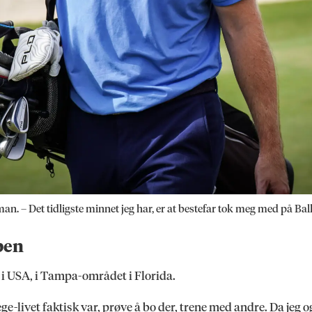
rman. – Det tidligste minnet jeg har, er at bestefar tok meg med på Bal
pen
e i USA, i Tampa-området i Florida.
e-livet faktisk var, prøve å bo der, trene med andre. Da jeg og