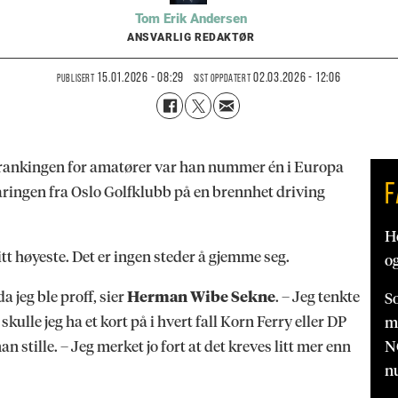
Tom Erik
Andersen
ANSVARLIG REDAKTØR
15.01.2026 - 08:29
02.03.2026 - 12:06
PUBLISERT
SIST OPPDATERT
ankingen for amatører var han nummer én i Europa
F
-åringen fra Oslo Golfklubb på en brennhet driving
H
itt høyeste. Det er ingen steder å gjemme seg.
og
a jeg ble proff, sier
Herman Wibe Sekne
. – Jeg tenkte
S
skulle jeg ha et kort på i hvert fall Korn Ferry eller DP
me
NG
stille. – Jeg merket jo fort at det kreves litt mer enn
n