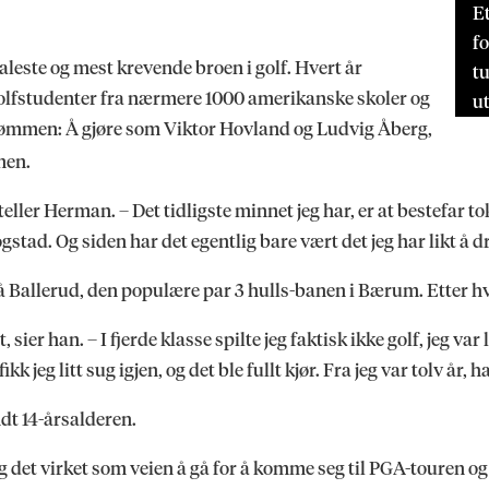
Et
fo
aleste og mest krevende broen i golf. Hvert år
tu
olfstudenter fra nærmere 1000 amerikanske skoler og
ut
drømmen: Å gjøre som Viktor Hovland og Ludvig Åberg,
nen.
orteller Herman. – Det tidligste minnet jeg har, er at bestefar 
stad. Og siden har det egentlig bare vært det jeg har likt å d
å Ballerud, den populære par 3 hulls-banen i Bærum. Etter hve
sier han. – I fjerde klasse spilte jeg faktisk ikke golf, jeg var l
kk jeg litt sug igjen, og det ble fullt kjør. Fra jeg var tolv år, h
ndt 14-årsalderen.
og det virket som veien å gå for å komme seg til PGA-touren og s