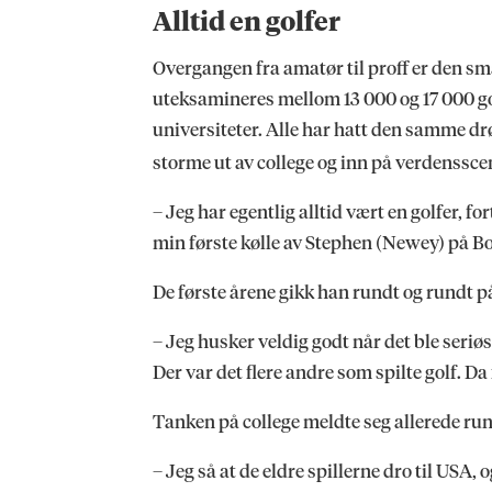
Alltid en golfer
Overgangen fra amatør til proff er den sm
uteksamineres mellom 13 000 og 17 000 g
universiteter. Alle har hatt den samme 
storme ut av college og inn på verdenssce
– Jeg har egentlig alltid vært en golfer, f
min første kølle av Stephen (Newey) på Bog
De første årene gikk han rundt og rundt p
– Jeg husker veldig godt når det ble seriøst, 
Der var det flere andre som spilte golf. Da fi
Tanken på college meldte seg allerede ru
– Jeg så at de eldre spillerne dro til USA, 