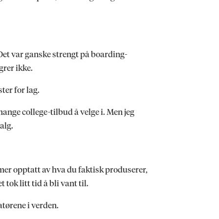
. Det var ganske strengt på boarding-
grer ikke.
er for lag.
ange college-tilbud å velge i. Men jeg
alg.
 mer opptatt av hva du faktisk produserer,
ok litt tid å bli vant til.
atørene i verden.