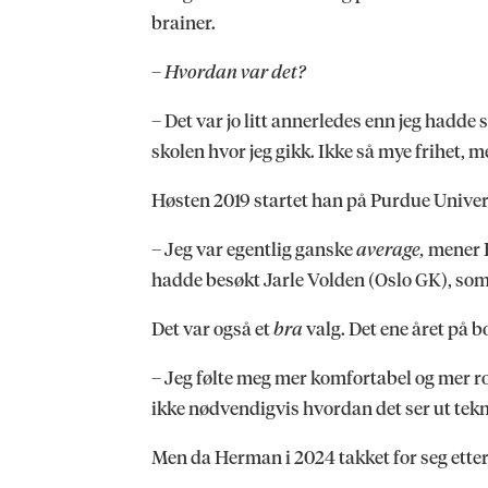
brainer.
– Hvordan var det?
– Det var jo litt annerledes enn jeg hadde 
skolen hvor jeg gikk. Ikke så mye frihet, m
Høsten 2019 startet han på Purdue Univers
– Jeg var egentlig ganske
average,
mener H
hadde besøkt Jarle Volden (Oslo GK), som g
Det var også et
bra
valg. Det ene året på 
– Jeg følte meg mer komfortabel og mer ro
ikke nødvendigvis hvordan det ser ut teknisk.
Men da Herman i 2024 takket for seg etter 