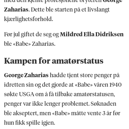
med den kjente profesjonelle bryteren
George
Zaharias
. Dette ble starten på et livslangt
kjærlighetsforhold.
Før jul giftet de seg og
Mildred Ella Didriksen
ble «Babe» Zaharias.
Kampen for amatørstatus
George Zaharias
hadde tjent store penger på
idretten sin og det gjorde at «Babe» våren 1940
søkte USGA om å få tilbake amatørstatusen,
penger var ikke lenger problemet. Søknaden
ble akseptert, men «Babe» måtte vente 3 år før
hun fikk spille igjen.