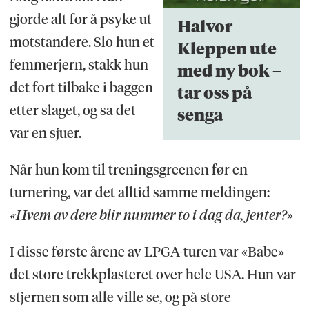
gjorde alt for å psyke ut
Halvor
motstandere. Slo hun et
Kleppen ute
femmerjern, stakk hun
med ny bok –
det fort tilbake i baggen
tar oss på
etter slaget, og sa det
senga
var en sjuer.
Når hun kom til treningsgreenen før en
turnering, var det alltid samme meldingen:
«Hvem av dere blir nummer to i dag da, jenter?»
I disse første årene av LPGA-turen var «Babe»
det store trekkplasteret over hele USA. Hun var
stjernen som alle ville se, og på store