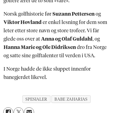
golfere ærer de to som «våre».
Norsk golfhistorie før
Suzann Pettersen
og
Viktor Hovland
er enkel lesning for dem som
leter etter store navn og store trofeer. Vi får
glede oss over at
Anna og Olaf Guldahl
, og
Hanna Marie og Ole Didriksen
dro fra Norge
og satte sine golftalenter til verden i USA.
I Norge hadde de ikke sluppet innenfor
banegjerdet likevel.
SPESIALER
BABE ZAHARIAS