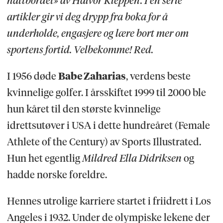
nattbordet» av Halvor Kleppen. I en serie
artikler gir vi deg drypp fra boka for å
underholde, engasjere og lære bort mer om
sportens fortid. Velbekomme! Red.
I 1956 døde
Babe Zaharias
, verdens beste
kvinnelige golfer. I årsskiftet 1999 til 2000 ble
hun kåret til den største kvinnelige
idrettsutøver i USA i dette hundreåret (Female
Athlete of the Century) av Sports Illustrated.
Hun het egentlig
Mildred Ella Didriksen
og
hadde norske foreldre.
Hennes utrolige karriere startet i friidrett i Los
Angeles i 1932. Under de olympiske lekene der