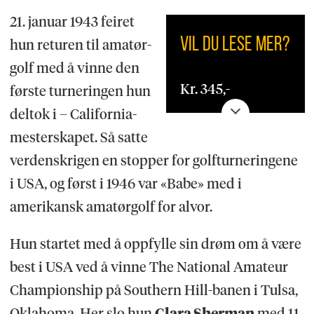
21. januar 1943 feiret
VIL DU LESE MER?
hun returen til amatør-
golf med å vinne den
Kr. 345,-
første turneringen hun
deltok i – California-
Logg deg inn på
mesterskapet. Så satte
nettbokhandelen
verdenskrigen en stopper for golfturneringene
bøbok.no for
i USA, og først i 1946 var «Babe» med i
bestilling og
amerikansk amatørgolf for alvor.
portofri sending.
Hun startet med å oppfylle sin drøm om å være
best i USA ved å vinne The National Amateur
Championship på Southern Hill-banen i Tulsa,
Oklahoma. Her slo hun
Clara Sherman
med 11