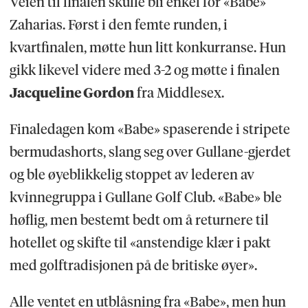
Veien til finalen skulle bli enkel for «Babe»
Zaharias. Først i den femte runden, i
kvartfinalen, møtte hun litt konkurranse. Hun
gikk likevel videre med 3-2 og møtte i finalen
Jacqueline Gordon
fra Middlesex.
Finaledagen kom «Babe» spaserende i stripete
bermudashorts, slang seg over Gullane-gjerdet
og ble øyeblikkelig stoppet av lederen av
kvinnegruppa i Gullane Golf Club. «Babe» ble
høflig, men bestemt bedt om å returnere til
hotellet og skifte til «anstendige klær i pakt
med golftradisjonen på de britiske øyer».
Alle ventet en utblåsning fra «Babe», men hun