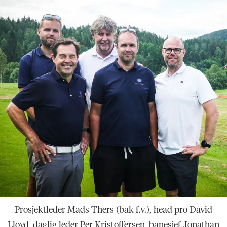
Prosjektleder Mads Thers (bak f.v.), head pro David
Lloyd, daglig leder Per Kristoffersen, banesjef Jonathan