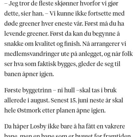
– Jeg tror de fleste skjønner hvorfor vi gjør
dette, sier han. – Vi kunne ikke fortsette med
døde greener hver eneste vår. Først må du ha
levende greener. Først da kan du begynne å
snakke om kvalitet og finish. Nå arrangerer vi
medlemsvandringer ute på anlegget, og når folk
ser hva som faktisk bygges, gleder de seg til
banen åpner igjen.
Første byggetrinn – ni hull –skal tas i bruk
allerede i august. Senest 15. juni neste år skal
hele Østmork etter planen åpne igjen.
Da håper Losby ikke bare å ha fått en vakrere
bane, men en bane som er bygget for framtiden.