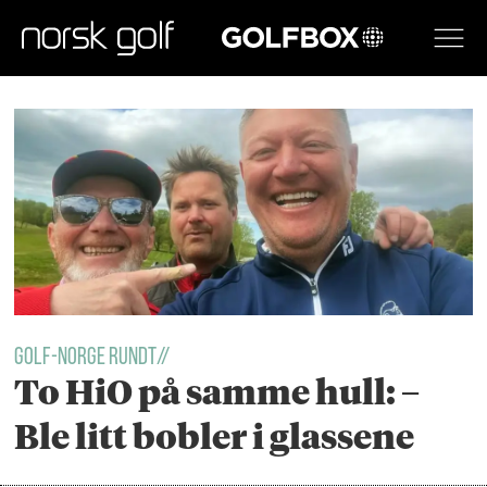
GOLFBOX
Tag:
espen
astor
iversen
GOLF-NORGE RUNDT//
To HiO på samme hull: –
Ble litt bobler i glassene