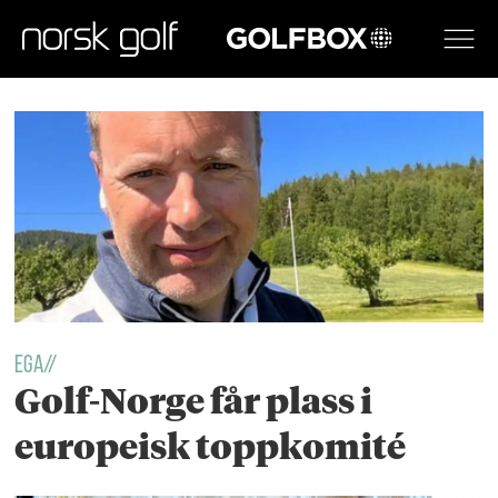
GOLFBOX
Tag:
european
golf
association
EGA//
Golf-Norge får plass i
europeisk toppkomité