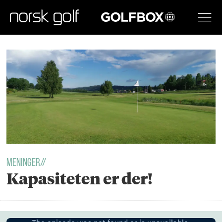
GOLFBOX
Tag:
hof
golfklubb
Meninger//
Kapasiteten er der!