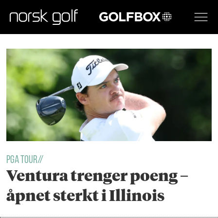
GOLFBOX
Tag:
john
deere
classic
PGA TOUR//
Ventura trenger poeng –
åpnet sterkt i Illinois