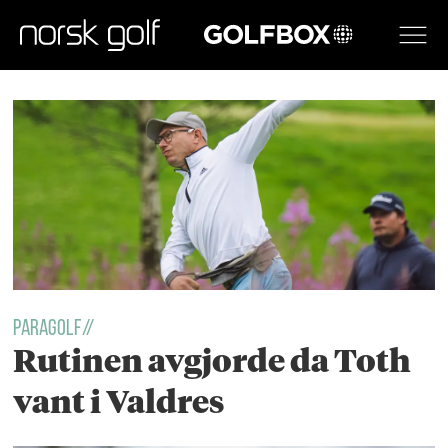
GOLFBOX
Tag:
imre
skjerve
aune
PARAGOLF//
Rutinen avgjorde da Toth
vant i Valdres