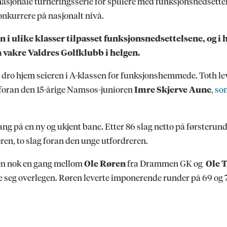
jonale turneringsserie for spillere med funksjonsnedsettels
konkurrere på nasjonalt nivå.
ulike klasser tilpasset funksjonsnedsettelsene, og i he
 vakre Valdres Golfklubb i helgen.
dro hjem seieren i A-klassen for funksjonshemmede. Toth lev
g foran den 15-årige Namsos-junioren
Imre Skjerve Aune
,
som
ng på en ny og ukjent bane. Etter 86 slag netto på førsterund
ren, to slag foran den unge utfordreren.
ren nok en gang mellom
Ole Røren
fra Drammen GK og
Ole 
seg overlegen. Røren leverte imponerende runder på 69 og 72 s