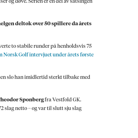
er og døve. Serien er en del av satsingen
lgen deltok over 50 spillere da årets
erte to stabile runder på henholdsvis 75
 Norsk Golf intervjuet under årets første
en slo han imidlertid sterkt tilbake med
Theodor Sponberg
fra Vestfold GK.
lag netto – og var til slutt sju slag