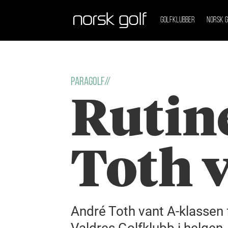
GOLFKLUBBER
NORSK G
PARAGOLF//
Rutin
Toth v
André Toth vant A-klassen
Valdres Golfklubb i helgen.