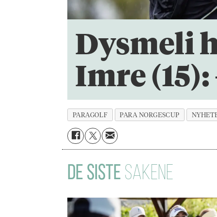
Dysmeli h
Imre (15):
PARAGOLF
PARA NORGESCUP
NYHET
DE SISTE
SAKENE