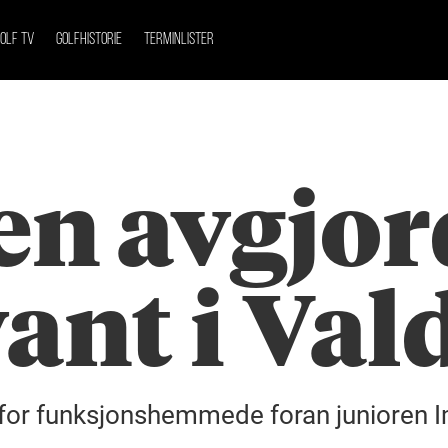
OLF TV
GOLFHISTORIE
TERMINLISTER
en avgjor
ant i Val
 for funksjonshemmede foran junioren 