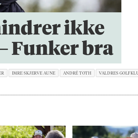
indrer ikke
 – Funker bra
ER
IMRE SKJERVE AUNE
ANDRÉ TOTH
VALDRES GOLFKL