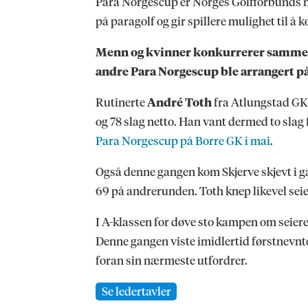
Para Norgescup er Norges Golfforbunds nas
på paragolf og gir spillere mulighet til å 
Menn og kvinner konkurrerer sammen i 
andre Para Norgescup ble arrangert på
Rutinerte
André Toth
fra Atlungstad GK 
og 78 slag netto. Han vant dermed to sla
Para Norgescup på Borre GK i mai
.
Også denne gangen kom Skjerve skjevt i ga
69 på andrerunden. Toth knep likevel seie
I A-klassen for døve sto kampen om seie
Denne gangen viste imidlertid førstnevnte 
foran sin nærmeste utfordrer.
Se ledertavler