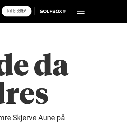
NYHETSBREV
GOLFBOX
de da
dres
Imre Skjerve Aune på