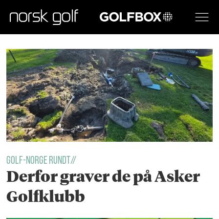
GOLFBOX
Tag:
golfnorge
golf-norge rundt//
Derfor graver de på Asker
Golfklubb