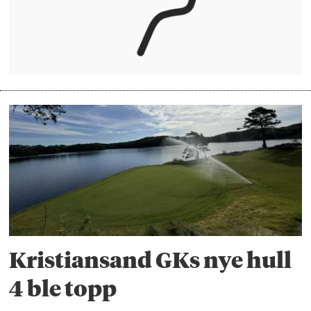
Kristiansand GKs nye hull
4 ble topp