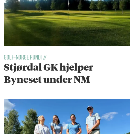
golf-norge rundt//
Stjørdal GK hjelper
Byneset under NM