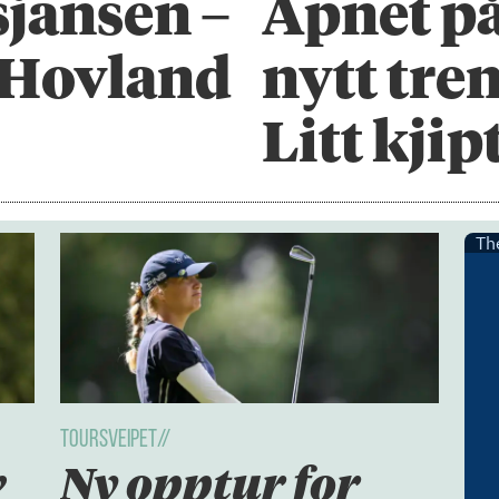
sjansen –
Åpnet på
r Hovland
nytt tren
Litt kjip
TOURSVEIPET//
v
Ny opptur for