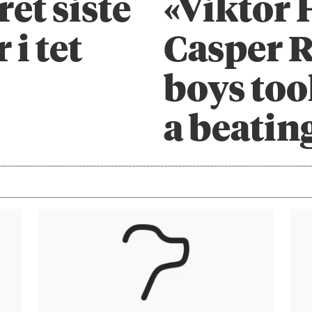
et siste
«Viktor 
 i tet
Casper R
boys too
a beatin