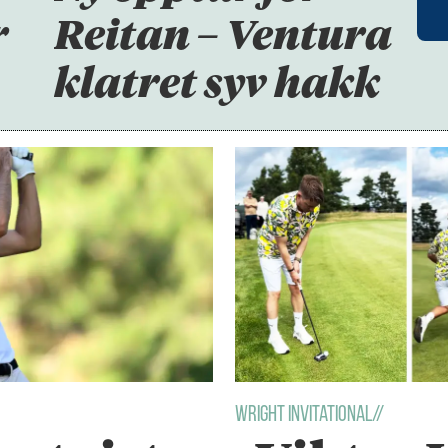
r
Reitan – Ventura
klatret syv hakk
wright invitational//