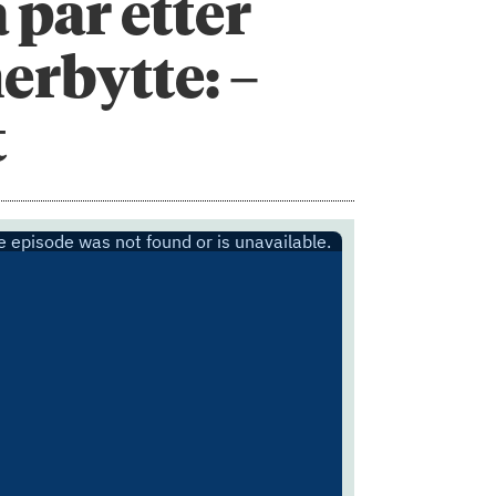
 par etter
erbytte: –
t