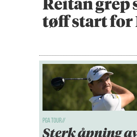
Reitan grep 
tøff start fo
PGA TOUR//
Sterk åpning a