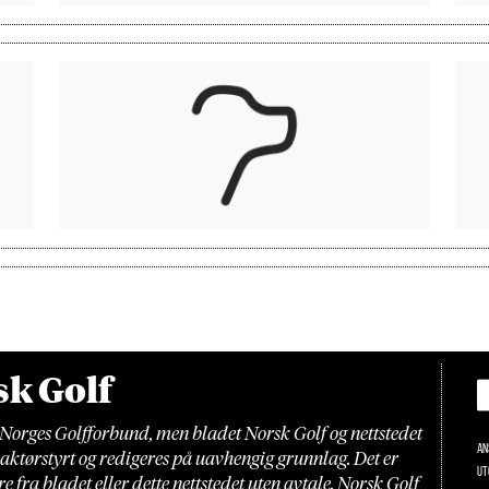
k Golf
 Norges Golfforbund, men bladet Norsk Golf og nettstedet
An
daktørstyrt og redigeres på uavhengig grunnlag. Det er
Ut
ere fra bladet eller dette nettstedet uten avtale. Norsk Golf