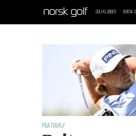
GOLFKLUBBER
NORSK G
Tag:
golfturnering
PGA TOUR//