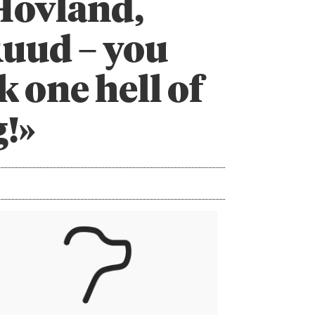
Hovland,
uud – you
k one hell of
g!»