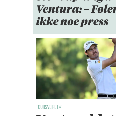
Ventura: – Føle
ikke noe press
Toursveipet//