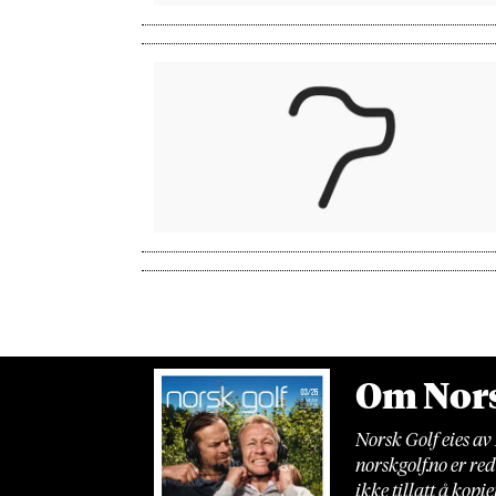
Om Nors
Norsk Golf eies av
norskgolf.no er re
ikke tillatt å kopi