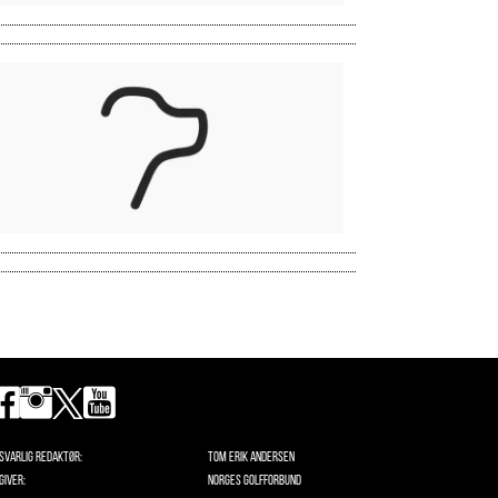
svarlig redaktør:
Tom Erik Andersen
giver:
Norges Golfforbund