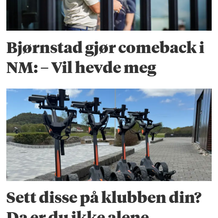
Bjørnstad gjør comeback i
NM: – Vil hevde meg
Sett disse på klubben din?
Da er du ikke alene