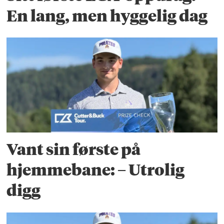
En lang, men hyggelig dag
Vant sin første på
hjemmebane: – Utrolig
digg