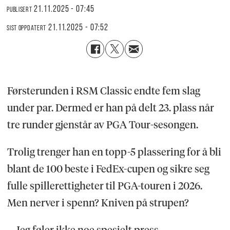
21.11.2025 - 07:45
PUBLISERT
21.11.2025 - 07:52
SIST OPPDATERT
Førsterunden i RSM Classic endte fem slag
under par. Dermed er han på delt 23. plass når
tre runder gjenstår av PGA Tour-sesongen.
Trolig trenger han en topp-5 plassering for å bli
blant de 100 beste i FedEx-cupen og sikre seg
fulle spillerettigheter til PGA-touren i 2026.
Men nerver i spenn? Kniven på strupen?
– Jeg føler ikke noe spesielt press,