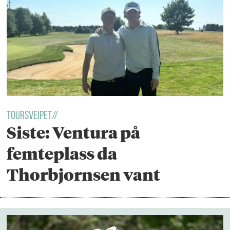
Toursveipet//
Siste: Ventura på
femteplass da
Thorbjornsen vant