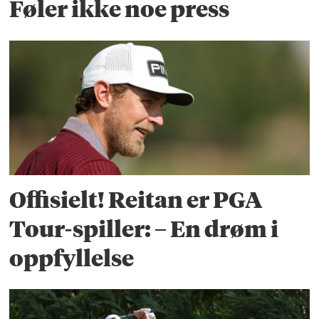
Føler ikke noe press
Offisielt! Reitan er PGA
Tour-spiller: – En drøm i
oppfyllelse