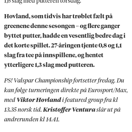
1,6 slag med putteren torsdag.
Hovland, som tidvis har trøblet fælt på
greenene denne sesongen – og flere ganger
byttet putter, hadde en vesentlig bedre dag i
det korte spillet. 27-åringen tjente 0,8 og 1,1
slag fra tee på innspillene, og hentet
ytterligere 1,3 slag med putteren.
PS! Valspar Championship fortsetter fredag. Du
kan følge turneringen direkte på Eurosport/Max,
med
Viktor Hovland
i featured group fra kl
13.35 norsk tid.
Kristoffer Ventura
slår ut på
andrerunden kl 14.41.