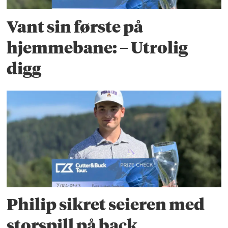
Vant sin første på
hjemmebane: – Utrolig
digg
Philip sikret seieren med
storspill på back