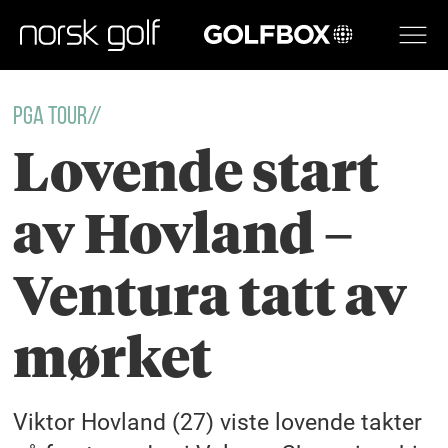
GOLFBOX
PGA TOUR//
Lovende start
av Hovland –
Ventura tatt av
mørket
Viktor Hovland (27) viste lovende takter