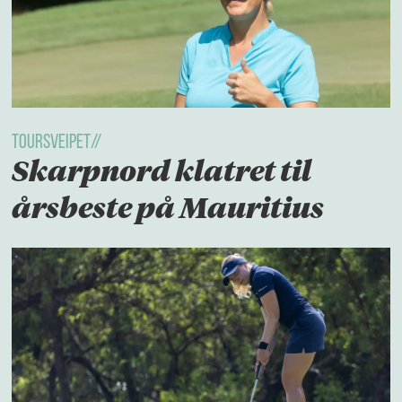
Toursveipet//
Skarpnord klatret til
årsbeste på Mauritius