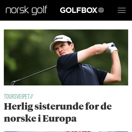
GOLFBOX
Tag:
andreas
halvorsen
Toursveipet//
Herlig sisterunde for de
norske i Europa