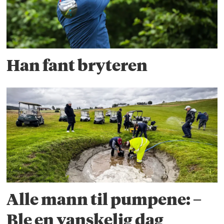
Han fant bryteren
Alle mann til pumpene: –
Ble en vanskelig dag