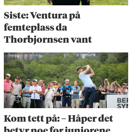
Siste: Ventura på
femteplass da
Thorbjornsen vant
Kom tett på: – Håper det
betyr noe for juniorene