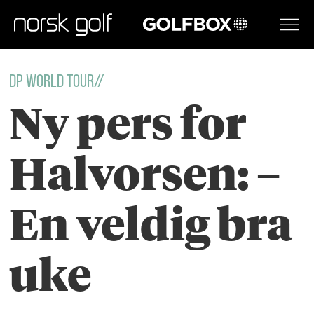
GOLFBOX
DP WORLD TOUR//
Ny pers for
Halvorsen: –
En veldig bra
uke