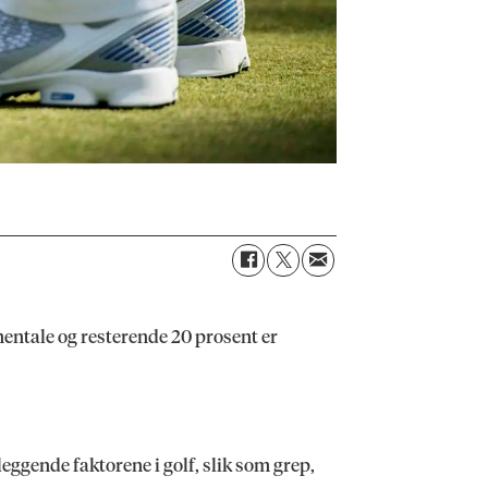
 mentale og resterende 20 prosent er
eggende faktorene i golf, slik som grep,