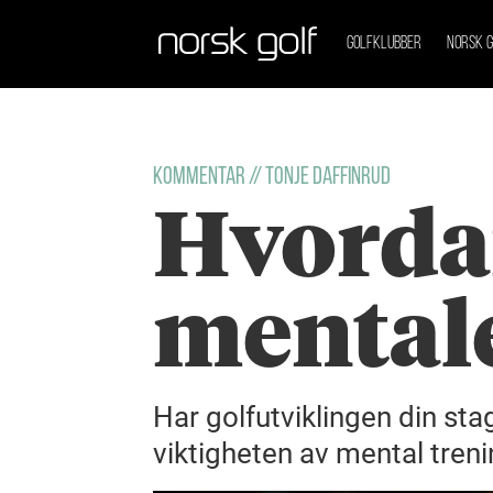
GOLFKLUBBER
NORSK G
KOMMENTAR // TONJE DAFFINRUD
Hvorda
mentale
Har golfutviklingen din sta
viktigheten av mental tren