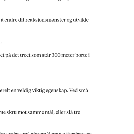
l å endre dit reaksjonsmønster og utvikle
.
det på det treet som står 300 meter borte i
nerelt en veldig viktig egenskap. Ved små
mme skru mot samme mål, eller slå tre
ller andre små gjøremål man utfordrer seg