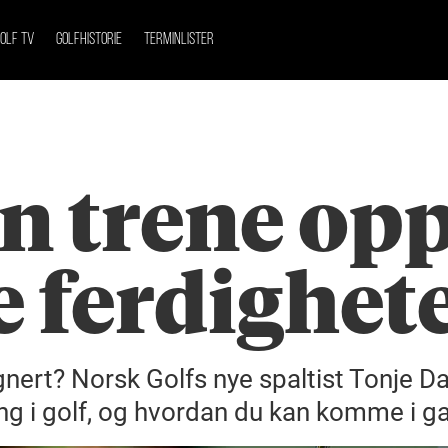
OLF TV
GOLFHISTORIE
TERMINLISTER
n trene op
 ferdighet
gnert? Norsk Golfs nye spaltist Tonje Da
ing i golf, og hvordan du kan komme i 