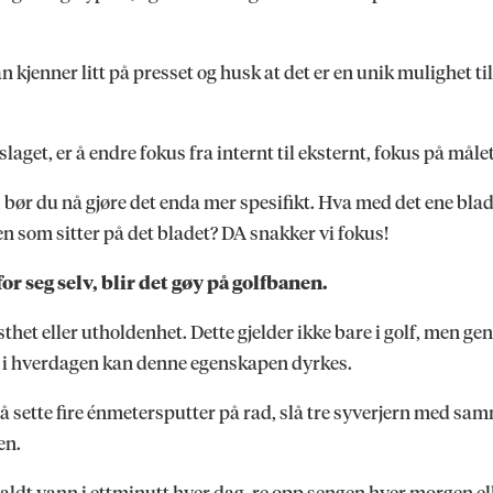
 kjenner litt på presset og husk at det er en unik mulighet ti
slaget, er å endre fokus fra internt til eksternt, fokus på målet
y, bør du nå gjøre det enda mer spesifikt. Hva med det ene bla
len som sitter på det bladet? DA snakker vi fokus!
r seg selv, blir det gøy på golfbanen.
sthet eller utholdenhet. Dette gjelder ikke bare i golf, men ge
ål i hverdagen kan denne egenskapen dyrkes.
å sette fire énmetersputter på rad, slå tre syverjern med sa
gen.
kaldt vann i ettminutt hver dag, re opp sengen hver morgen e