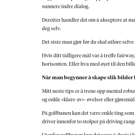
sunnere indre dialog.
Deretter handler det om å akseptere at man
deg selv.
Det siste man gjør før du skal utføre selve 
Hvis ditt tidligere mål var å treffe fairwa
horisonten. Eller hva med øyet til den bil
Når man begynner å skape slik bilder fo
Mitt neste tips er å trene opp mental robu
og enkle «klare-av»- øvelser eller gjørem
På golfbanen kan det være enkle ting som 
driver innenfor to stolper på driving ran
Utenfor golfbanen kan det være å dusje i 