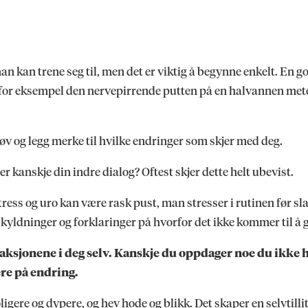
n kan trene seg til, men det er viktig å begynne enkelt. En god
for eksempel den nervepirrende putten på en halvannen meter f
prøv og legg merke til hvilke endringer som skjer med deg.
 kanskje din indre dialog? Oftest skjer dette helt ubevist.
ss og uro kan være rask pust, man stresser i rutinen før slag
yldninger og forklaringer på hvorfor det ikke kommer til å 
reaksjonene i deg selv. Kanskje du oppdager noe du ikke h
sere på endring.
ere og dypere, og hev hode og blikk. Det skaper en selvtillit