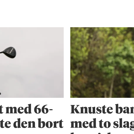
et med 66-
Knuste ba
te den bort
med to slag