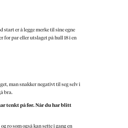
 start er å legge merke til sine egne
or par eller utslaget på hull 18 i en
et, man snakker negativt til seg selv i
gå bra.
ar tenkt på før. Når du har blitt
 og ro som også kan sette i gang en