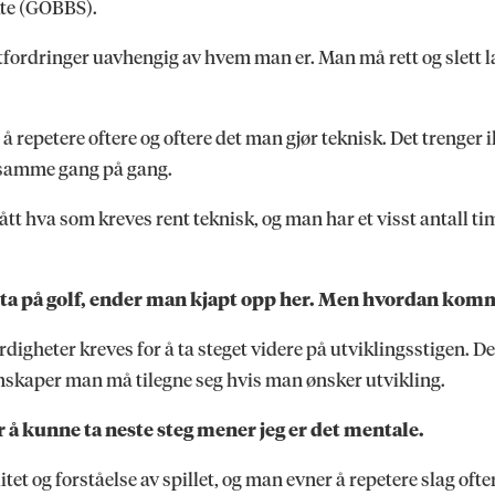
ikte (GOBBS).
fordringer uavhengig av hvem man er. Man må rett og slett lær
 å repetere oftere og oftere det man gjør teknisk. Det trenger 
et samme gang på gang.
tt hva som kreves rent teknisk, og man har et visst antall ti
ekta på golf, ender man kjapt opp her. Men hvordan komm
erdigheter kreves for å ta steget videre på utviklingsstigen. De
enskaper man må tilegne seg hvis man ønsker utvikling.
r å kunne ta neste steg mener jeg er det mentale.
et og forståelse av spillet, og man evner å repetere slag ofte