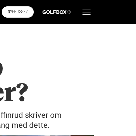
NYHETSBREV
GOLFBOX
p
er?
ffinrud skriver om
gang med dette.