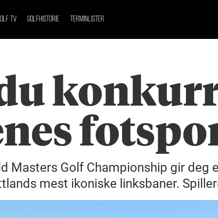
OLF TV
GOLFHISTORIE
TERMINLISTER
du konkurr
nes fotspo
d Masters Golf Championship gir deg en
lands mest ikoniske linksbaner. Spiller