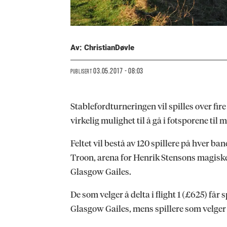
Av: Christian
Døvle
03.05.2017 - 08:03
PUBLISERT
Stablefordturneringen vil spilles over fir
virkelig mulighet til å gå i fotsporene til
Feltet vil bestå av 120 spillere på hver bane
Troon, arena for Henrik Stensons magiske T
Glasgow Gailes.
De som velger å delta i flight 1 (£625) få
Glasgow Gailes, mens spillere som velger 