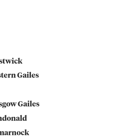
stwick
tern Gailes
sgow Gailes
ndonald
marnock