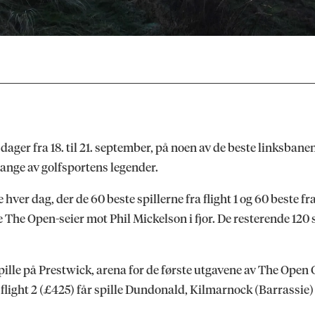
e dager fra 18. til 21. september, på noen av de beste linksban
 mange av golfsportens legender.
 hver dag, der de 60 beste spillerne fra flight 1 og 60 beste fra
he Open-seier mot Phil Mickelson i fjor. De resterende 120 s
r spille på Prestwick, arena for de første utgavene av The O
flight 2 (£425) får spille Dundonald, Kilmarnock (Barrassie) 