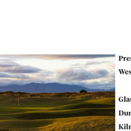
Pre
Wes
Gla
Du
Kil