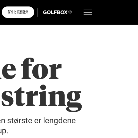
NYHETSBREV
GOLFBOX
e for
string
n største er lengdene
up.