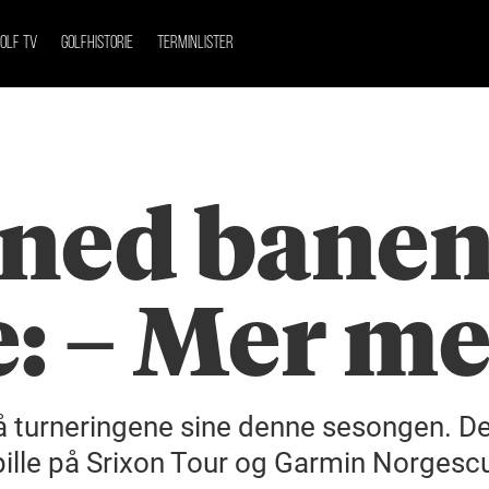
OLF TV
GOLFHISTORIE
TERMINLISTER
 ned banen
e: – Mer me
å turneringene sine denne sesongen. De
pille på Srixon Tour og Garmin Norgesc