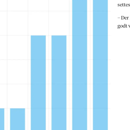
settes
– Der
godt v