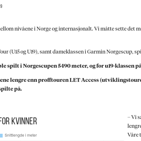
49
ellom nivåene i Norge og internasjonalt. Vi måtte sette det m
 Tour (U15 og U19), samt dameklassen i Garmin Norgescup, spil
ble spilt i Norgescupen 5490 meter, og for u19-klassen 
ene lengre enn profftouren LET Access (utviklingstoure
spilte på.
– Vi 
for kvinner
lengr
Våre 