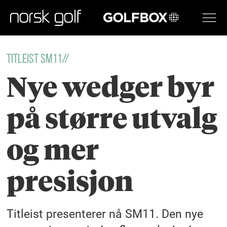
GOLFBOX
TITLEIST SM11//
Nye wedger byr
på større utvalg
og mer
presisjon
Titleist presenterer nå SM11. Den nye