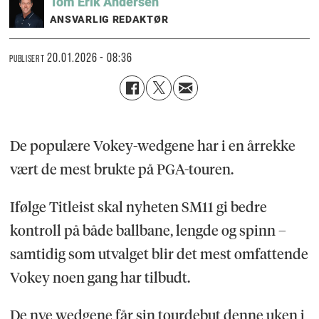
Tom Erik
Andersen
ANSVARLIG REDAKTØR
20.01.2026 - 08:36
PUBLISERT
De populære Vokey-wedgene har i en årrekke
vært de mest brukte på PGA-touren.
Ifølge Titleist skal nyheten SM11 gi bedre
kontroll på både ballbane, lengde og spinn –
samtidig som utvalget blir det mest omfattende
Vokey noen gang har tilbudt.
De nye wedgene får sin tourdebut denne uken i