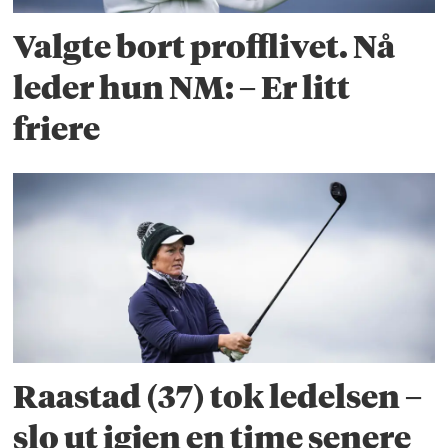
Valgte bort profflivet. Nå
leder hun NM: – Er litt
friere
Raastad (37) tok ledelsen –
slo ut igjen en time senere