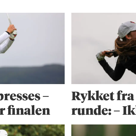
presses –
Rykket fra
r finalen
runde: – Ik