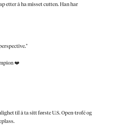
ap etter å ha misset cutten. Han har
perspective."
ampion ❤️
het til å ta sitt første U.S. Open-trofé og
eplass.