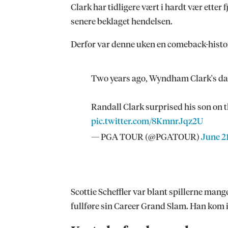
Clark har tidligere vært i hardt vær etter
senere beklaget hendelsen.
Derfor var denne uken en comeback-histo
Two years ago, Wyndham Clark's dad 
Randall Clark surprised his son on 
pic.twitter.com/8KmnrJqz2U
— PGA TOUR (@PGATOUR)
June 2
Scottie Scheffler var blant spillerne mang
fullføre sin Career Grand Slam. Han kom im