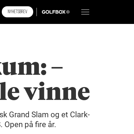
NYHETSBREV
GOLFBOX
kum: –
lle vinne
isk Grand Slam og et Clark-
 Open på fire år.