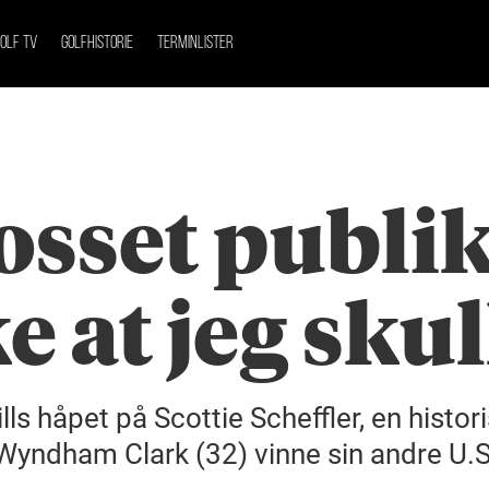
OLF TV
GOLFHISTORIE
TERMINLISTER
rosset publi
ke at jeg sku
s håpet på Scottie Scheffler, en histor
e Wyndham Clark (32) vinne sin andre U.S.