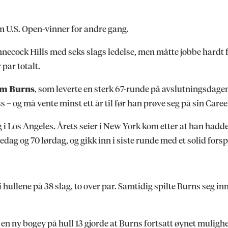
m U.S. Open-vinner for andre gang.
necock Hills med seks slags ledelse, men måtte jobbe hardt f
 par totalt.
m Burns
, som leverte en sterk 67-runde på avslutningsdage
s – og må vente minst ett år til før han prøve seg på sin Care
g i Los Angeles. Årets seier i New York kom etter at han hadd
dag og 70 lørdag, og gikk inn i siste runde med et solid fors
ni hullene på 38 slag, to over par. Samtidig spilte Burns seg i
en ny bogey på hull 13 gjorde at Burns fortsatt øynet mulighe