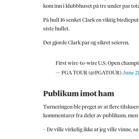
kom inn i klubbhuset på tre under par total
På hull 16 senket Clark en viktig birdieputt
siste hullet.
Der gjorde Clark par og sikret seieren.
First wire-to-wire U.S. Open champi
— PGA TOUR (@PGATOUR)
June 2
Publikum imot ham
Turneringen ble preget av at flere tilsku
kommentarer fra deler av publikum, men 
– De ville virkelig ikke at jeg ville vinne