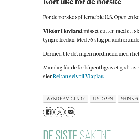
Kort uke for de norske
For de norske spillerne ble U.S. Open en ko
Viktor Hovland
misset cutten med ett sl
tyngre fredag. Med 76 slag på andrerunden 
Dermed ble det ingen nordmenn med i helg
Mandag får de forhåpentligvis et godt avb
sier
Reitan selv til Viaplay.
WYNDHAM CLARK
U.S. OPEN
SHINNE
DE SISTE
SAKENE