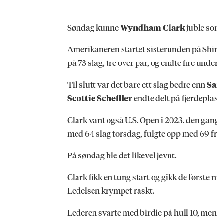
Søndag kunne
Wyndham Clark
juble so
Amerikaneren startet sisterunden på Shin
på 73 slag, tre over par, og endte fire under
Til slutt var det bare ett slag bedre enn
Sa
Scottie Scheffler
endte delt på fjerdeplas
Clark vant også U.S. Open i 2023. den gan
med 64 slag torsdag, fulgte opp med 69 fre
På søndag ble det likevel jevnt.
Clark fikk en tung start og gikk de første 
Ledelsen krympet raskt.
Lederen svarte med birdie på hull 10, men 