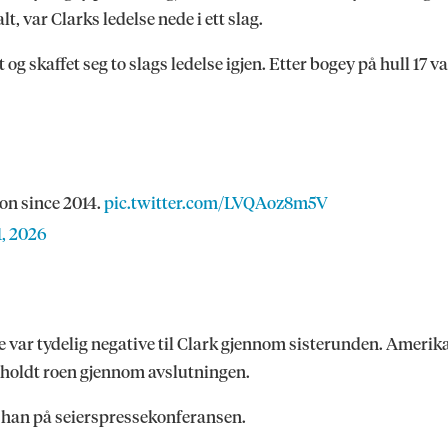
t, var Clarks ledelse nede i ett slag.
 og skaffet seg to slags ledelse igjen. Etter bogey på hull 17 va
on since 2014.
pic.twitter.com/LVQAoz8m5V
1, 2026
ere var tydelig negative til Clark gjennom sisterunden. Amer
holdt roen gjennom avslutningen.
, sa han på seierspressekonferansen.