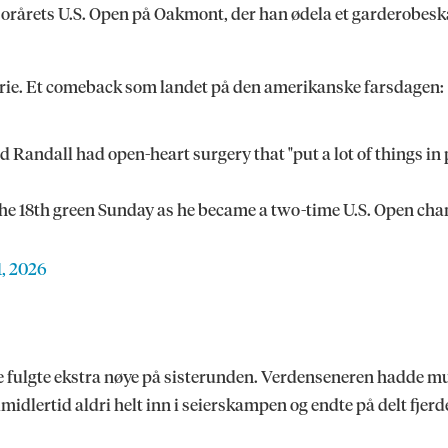
 fjorårets U.S. Open på Oakmont, der han ødela et garderobesk
rie. Et comeback som landet på den amerikanske farsdagen:
Randall had open-heart surgery that "put a lot of things in 
the 18th green Sunday as he became a two-time U.S. Open ch
1, 2026
e fulgte ekstra nøye på sisterunden. Verdenseneren hadde mulig
idlertid aldri helt inn i seierskampen og endte på delt fjerd