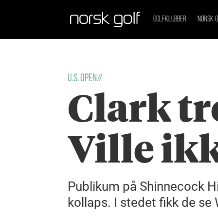
GOLFKLUBBER
NORSK G
U.S. Open//
Clark t
Ville ik
Publikum på Shinnecock Hill
kollaps. I stedet fikk de s