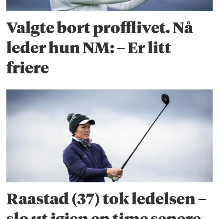
Valgte bort profflivet. Nå
leder hun NM: – Er litt
friere
Raastad (37) tok ledelsen –
slo ut igjen en time senere