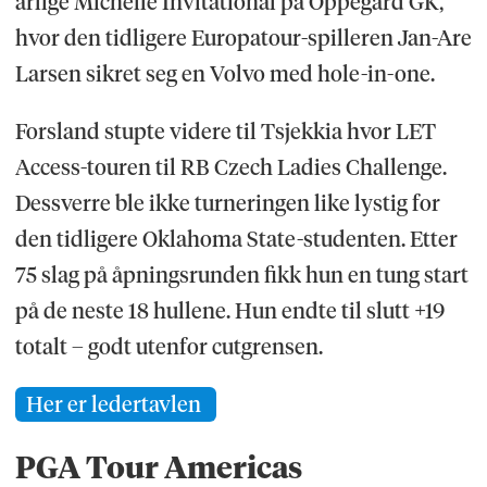
årlige Michelle Invitational på Oppegård GK,
hvor den tidligere Europatour-spilleren Jan-Are
Larsen sikret seg en Volvo med hole-in-one.
Forsland stupte videre til Tsjekkia hvor LET
Access-touren til RB Czech Ladies Challenge.
Dessverre ble ikke turneringen like lystig for
den tidligere Oklahoma State-studenten. Etter
75 slag på åpningsrunden fikk hun en tung start
på de neste 18 hullene. Hun endte til slutt +19
totalt – godt utenfor cutgrensen.
Her er ledertavlen
PGA Tour Americas