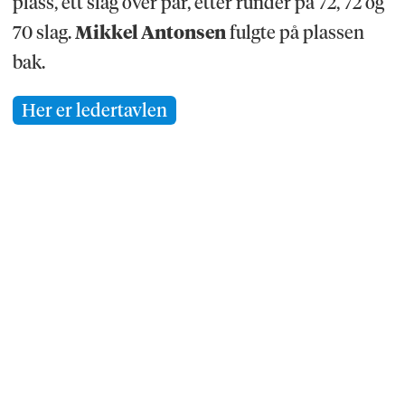
plass, ett slag over par, etter runder på 72, 72 og
70 slag.
Mikkel Antonsen
fulgte på plassen
bak.
Her er ledertavlen