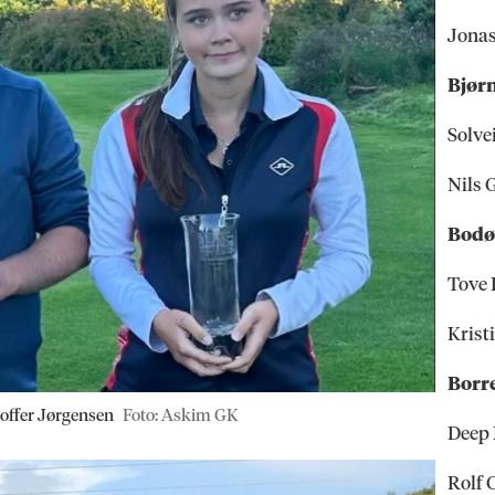
Jona
Bjør
Solve
Nils 
Bodø
Tove
Krist
Borr
offer Jørgensen
Foto: Askim GK
Deep 
Rolf 