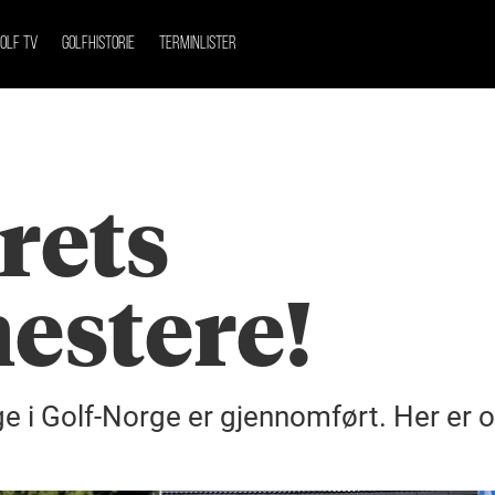
OLF TV
GOLFHISTORIE
TERMINLISTER
rets
estere!
 i Golf-Norge er gjennomført. Her er o