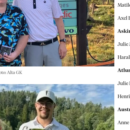
Mati
Axel 
Aski
Julie
Haral
Atlu
oto: Alta GK
Julie
Henri
Aust
Anne 