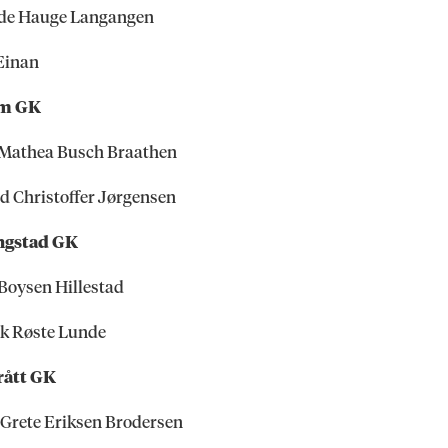
lde Hauge Langangen
Einan
m GK
 Mathea Busch Braathen
d Christoffer Jørgensen
ngstad GK
 Boysen Hillestad
k Røste Lunde
rått GK
Grete Eriksen Brodersen