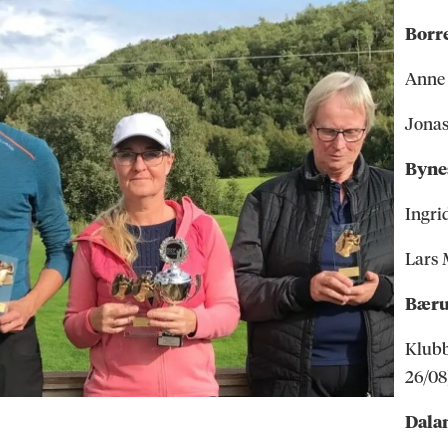
Borr
Anne 
Jonas
Byne
Ingri
Lars 
Bær
Klubb
26/08
Dala