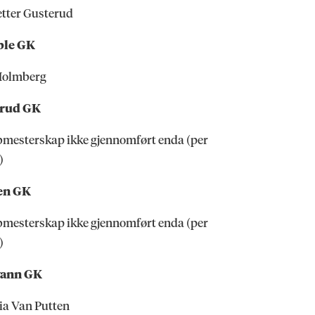
etter Gusterud
le GK
Holmberg
erud GK
mesterskap ikke gjennomført enda (per
)
en GK
mesterskap ikke gjennomført enda (per
)
vann GK
ia Van Putten