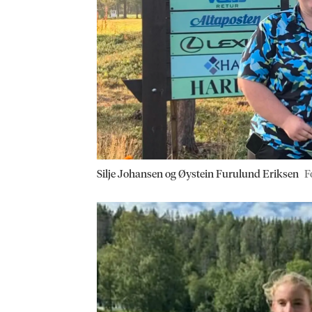
Silje Johansen og Øystein Furulund Eriksen
F