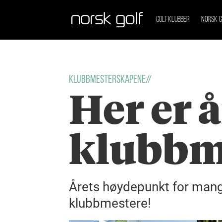
GOLFKLUBBER
NORSK G
Klubbmesterskapene//
Her er å
klubbm
Årets høydepunkt for mange
klubbmestere!