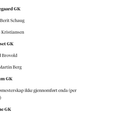
egaard GK
Berit Schaug
 Kristiansen
set GK
d Brovold
Martin Berg
um GK
mesterskap ikke gjennomført enda (per
)
ne GK