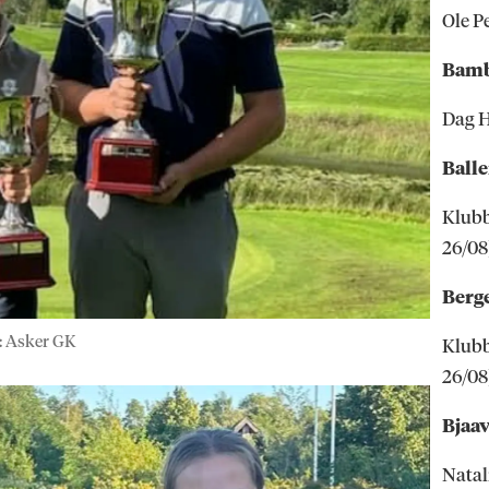
Ole P
Bamb
Dag 
Ball
Klubb
26/08
Berg
: Asker GK
Klubb
26/08
Bjaa
Natal