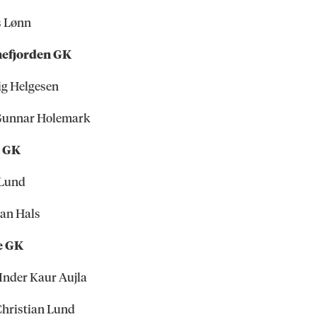
s Lønn
nefjorden GK
ig Helgesen
Gunnar Holemark
 GK
 Lund
ian Hals
e GK
Inder Kaur Aujla
Christian Lund