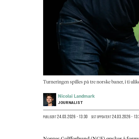
Turneringen spilles på tre norske baner, i ti uli
Nicolai
Landmark
JOURNALIST
24.03.2026 - 13:30
24.03.2026 - 13
PUBLISERT
SIST OPPDATERT
Norges Golfforbund (NGF) ønsker å formal