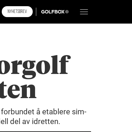
NYHETSBREV
GOLFBOX
orgolf
tten
 forbundet å etablere sim-
ll del av idretten.