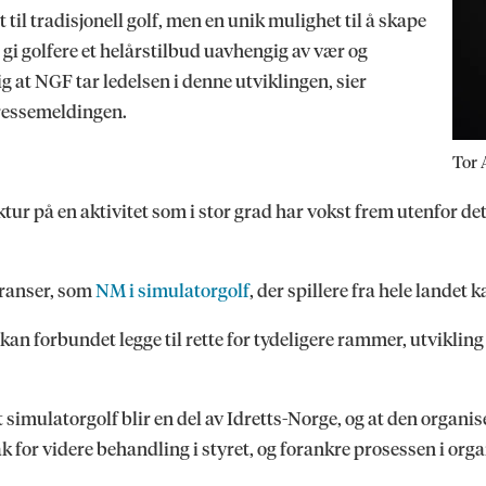
til tradisjonell golf, men en unik mulighet til å skape
 gi golfere et helårstilbud uavhengig av vær og
g at NGF tar ledelsen i denne utviklingen, sier
ressemeldingen.
Tor 
ur på en aktivitet som i stor grad har vokst frem utenfor det
rranser, som
NM i simulatorgolf
, der spillere fra hele landet k
, kan forbundet legge til rette for tydeligere rammer, utvikli
t simulatorgolf blir en del av Idretts-Norge, og at den organ
k for videre behandling i styret, og forankre prosessen i orga