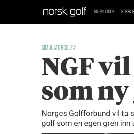
GOLFKLUBBER
NORSK G
Simulatorgolf//
NGF vil
som ny 
Norges Golfforbund vil ta s
golf som en egen gren inn u