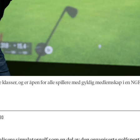
ke klasser, og er åpen for alle spillere med gyldig medlemskap i en NGF
:30
isere simulatorgolf som en del av den organiserte golfsport