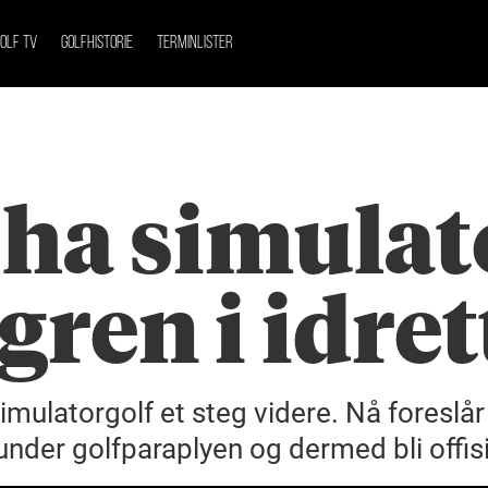
OLF TV
GOLFHISTORIE
TERMINLISTER
 ha simulat
gren i idre
imulatorgolf et steg videre. Nå foreslår
nder golfparaplyen og dermed bli offisie