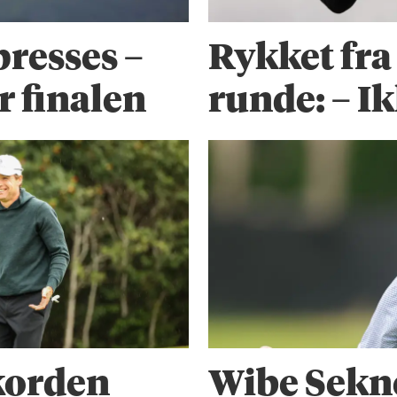
presses –
Rykket fra
r finalen
runde: – Ik
korden
Wibe Sekne 