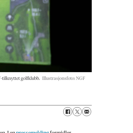
-tilknyttet golfklubb.
Illustrasjonsfoto: NGF
en. I en
pressemelding
formidler