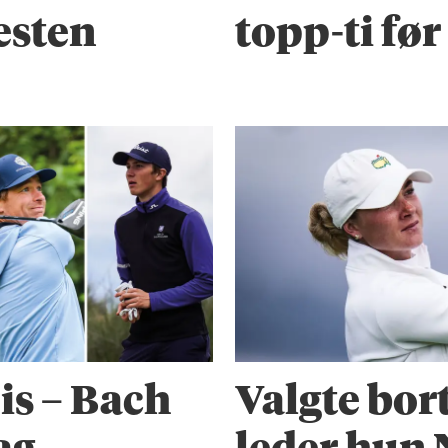
esten
topp-ti fø
is – Bach
Valgte bort