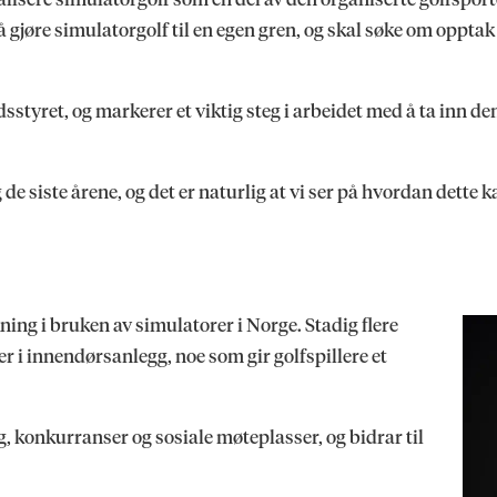
å gjøre simulatorgolf til en egen gren, og skal søke om oppta
sstyret, og markerer et viktig steg i arbeidet med å ta inn d
e siste årene, og det er naturlig at vi ser på hvordan dette k
kning i bruken av simulatorer i Norge. Stadig flere
r i innendørsanlegg, noe som gir golfspillere et
g, konkurranser og sosiale møteplasser, og bidrar til