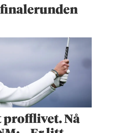
r finalerunden
 profflivet. Nå