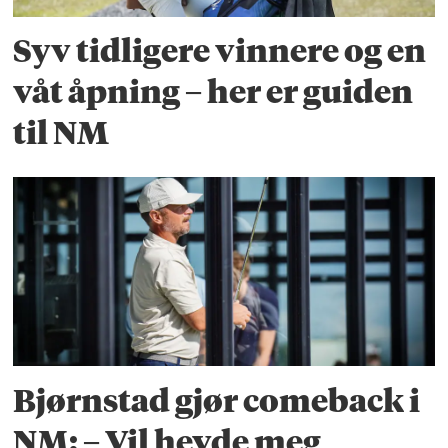
Syv tidligere vinnere og en
våt åpning – her er guiden
til NM
Bjørnstad gjør comeback i
NM: – Vil hevde meg