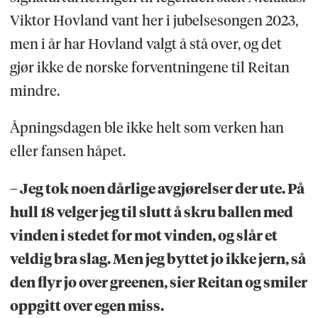
Viktor Hovland vant her i jubelsesongen 2023,
men i år har Hovland valgt å stå over, og det
gjør ikke de norske forventningene til Reitan
mindre.
Åpningsdagen ble ikke helt som verken han
eller fansen håpet.
– Jeg tok noen dårlige avgjørelser der ute. På
hull 18 velger jeg til slutt å skru ballen med
vinden i stedet for mot vinden, og slår et
veldig bra slag. Men jeg byttet jo ikke jern, så
den flyr jo over greenen, sier Reitan og smiler
oppgitt over egen miss.