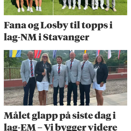
Fana og Losby til topps i
lag-NM i Stavanger
Målet glapp på siste dag i
lag-EM – Vi bygger videre