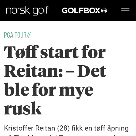
GOLFBOX
PGA TOUR//
Tøff start for
Reitan: – Det
ble for mye
rusk
Kristoffer Reitan (28) fikk en tøff åpning