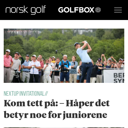
GOLFBOX
Tag:
kristoffer
reitan
NextUp Invitational//
Kom tett på: – Håper det
betyr noe for juniorene