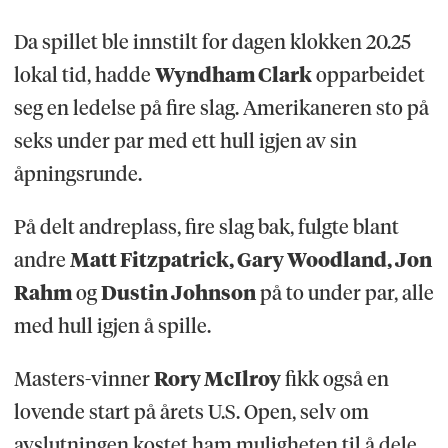
Da spillet ble innstilt for dagen klokken 20.25
lokal tid, hadde
Wyndham Clark
opparbeidet
seg en ledelse på fire slag. Amerikaneren sto på
seks under par med ett hull igjen av sin
åpningsrunde.
På delt andreplass, fire slag bak, fulgte blant
andre
Matt Fitzpatrick, Gary Woodland, Jon
Rahm
og
Dustin Johnson
på to under par, alle
med hull igjen å spille.
Masters-vinner
Rory McIlroy
fikk også en
lovende start på årets U.S. Open, selv om
avslutningen kostet ham muligheten til å dele