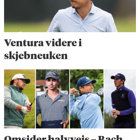
Ventura videre i
skjebneuken
Omsider halvveis – Bach