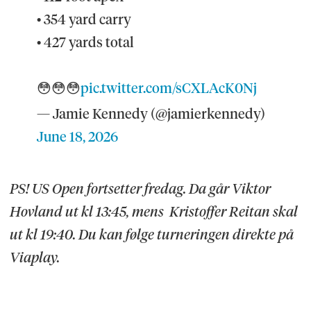
• 354 yard carry
• 427 yards total
😳😳😳
pic.twitter.com/sCXLAcK0Nj
— Jamie Kennedy (@jamierkennedy)
June 18, 2026
PS! US Open fortsetter fredag. Da går Viktor
Hovland ut kl 13:45, mens Kristoffer Reitan skal
ut kl 19:40. Du kan følge turneringen direkte på
Viaplay.