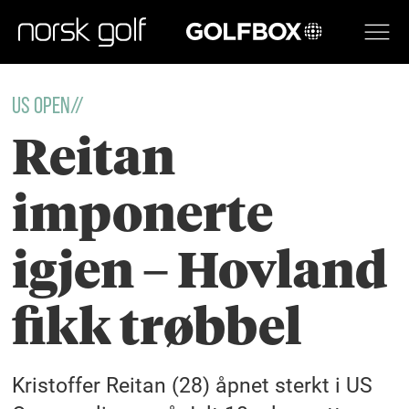
GOLFBOX
US OPEN//
Reitan
imponerte
igjen – Hovland
fikk trøbbel
Kristoffer Reitan (28) åpnet sterkt i US