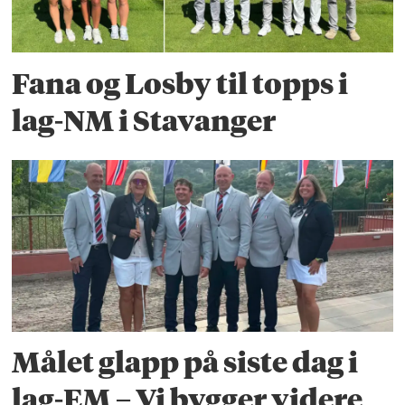
Fana og Losby til topps i
lag-NM i Stavanger
Målet glapp på siste dag i
lag-EM – Vi bygger videre