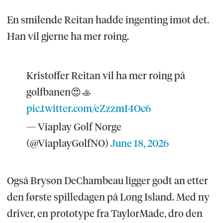
En smilende Reitan hadde ingenting imot det.
Han vil gjerne ha mer roing.
Kristoffer Reitan vil ha mer roing på
golfbanen😍🚣
pic.twitter.com/eZzzmI4Oc6
— Viaplay Golf Norge
(@ViaplayGolfNO)
June 18, 2026
Også Bryson DeChambeau ligger godt an etter
den første spilledagen på Long Island. Med ny
driver, en prototype fra TaylorMade, dro den