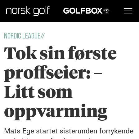
GOLFBOX
nordic league//
Tok sin første
proffseier: –
Litt som
oppvarming
Mats Ege startet sisterunden forrykende