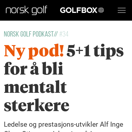
GOLFBOX
Norsk Golf Podkast//
#34
Ny pod!
5+1 tips
for å bli
mentalt
sterkere
Ledelse og prestasjons-utvikler Alf Inge