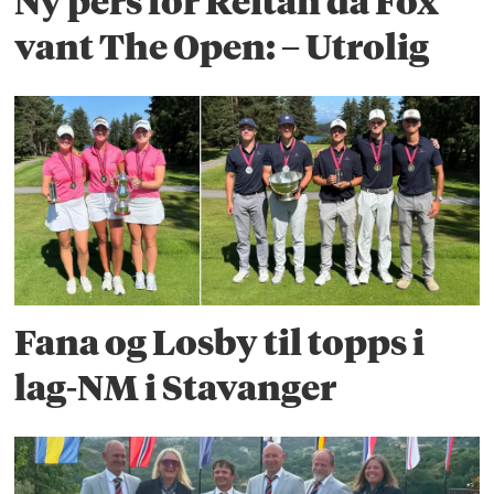
Ny pers for Reitan da Fox
vant The Open: – Utrolig
Fana og Losby til topps i
lag-NM i Stavanger