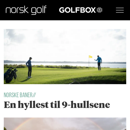
GOLFBOX
Tag:
baner
Norske baner//
En hyllest til 9-hullsene