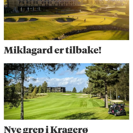
Miklagard er tilbake!
Nye grep i Kragerø