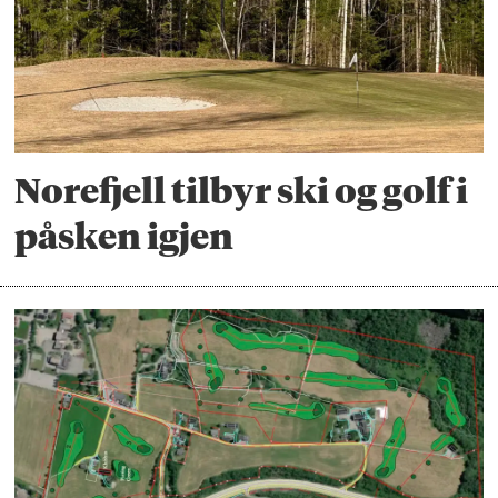
Norefjell tilbyr ski og golf i
påsken igjen