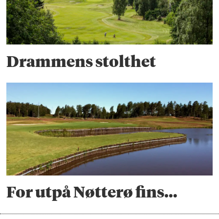
Drammens stolthet
For utpå Nøtterø fins…