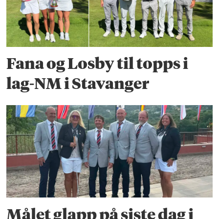
Fana og Losby til topps i
lag-NM i Stavanger
Målet glapp på siste dag i