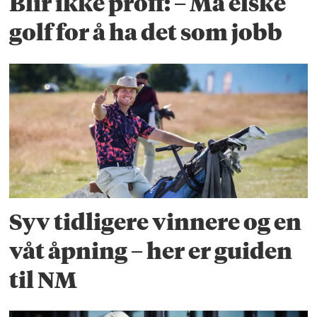
Blir ikke proff: – Må elske
golf for å ha det som jobb
Syv tidligere vinnere og en
våt åpning – her er guiden
til NM