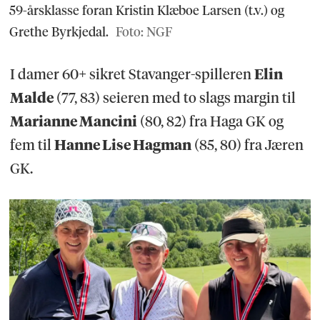
59-årsklasse foran Kristin Klæboe Larsen (t.v.) og
Grethe Byrkjedal.
Foto: NGF
I damer 60+ sikret Stavanger-spilleren
Elin
Malde
(77, 83) seieren med to slags margin til
Marianne Mancini
(80, 82) fra Haga GK og
fem til
Hanne Lise Hagman
(85, 80) fra Jæren
GK.