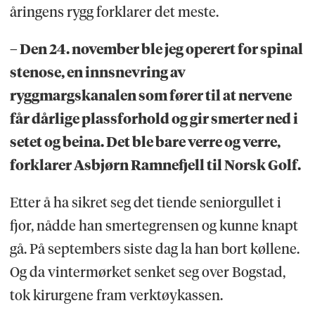
åringens rygg forklarer det meste.
– Den 24. november ble jeg operert for spinal
stenose, en innsnevring av
ryggmargskanalen som fører til at nervene
får dårlige plassforhold og gir smerter ned i
setet og beina. Det ble bare verre og verre,
forklarer Asbjørn Ramnefjell til Norsk Golf.
Etter å ha sikret seg det tiende seniorgullet i
fjor, nådde han smertegrensen og kunne knapt
gå. På septembers siste dag la han bort køllene.
Og da vintermørket senket seg over Bogstad,
tok kirurgene fram verktøykassen.