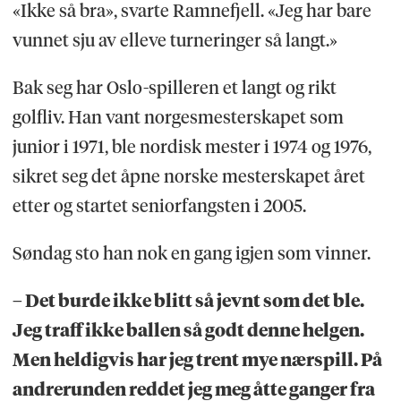
«Ikke så bra», svarte Ramnefjell. «Jeg har bare
vunnet sju av elleve turneringer så langt.»
Bak seg har Oslo-spilleren et langt og rikt
golfliv. Han vant norgesmesterskapet som
junior i 1971, ble nordisk mester i 1974 og 1976,
sikret seg det åpne norske mesterskapet året
etter og startet seniorfangsten i 2005.
Søndag sto han nok en gang igjen som vinner.
– Det burde ikke blitt så jevnt som det ble.
Jeg traff ikke ballen så godt denne helgen.
Men heldigvis har jeg trent mye nærspill. På
andrerunden reddet jeg meg åtte ganger fra