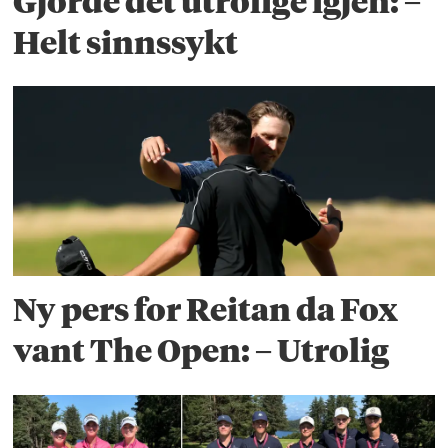
Gjorde det utrolige igjen: –
Helt sinnssykt
Ny pers for Reitan da Fox
vant The Open: – Utrolig