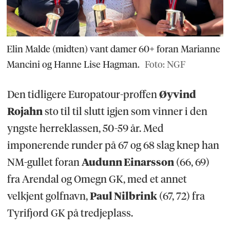
Elin Malde (midten) vant damer 60+ foran Marianne
Mancini og Hanne Lise Hagman.
Foto: NGF
Den tidligere Europatour-proffen
Øyvind
Rojahn
sto til til slutt igjen som vinner i den
yngste herreklassen, 50-59 år. Med
imponerende runder på 67 og 68 slag knep han
NM-gullet foran
Audunn Einarsson
(66, 69)
fra Arendal og Omegn GK, med et annet
velkjent golfnavn,
Paul Nilbrink
(67, 72) fra
Tyrifjord GK på tredjeplass.