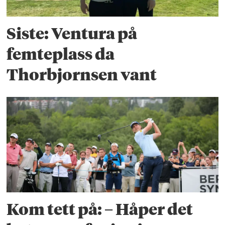
Siste: Ventura på
femteplass da
Thorbjornsen vant
Kom tett på: – Håper det