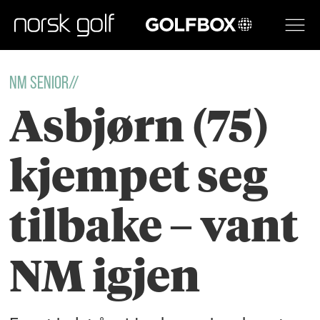
GOLFBOX
NM SENIOR//
Asbjørn (75)
kjempet seg
tilbake – vant
NM igjen