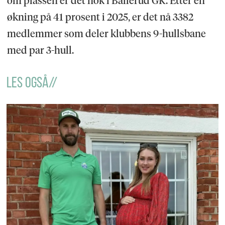
om plassen er det nok i Ballerud GK. Etter en
økning på 41 prosent i 2025, er det nå 3382
medlemmer som deler klubbens 9-hullsbane
med par 3-hull.
LES OGSÅ//