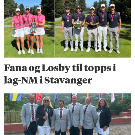
Fana og Losby til topps i
lag-NM i Stavanger