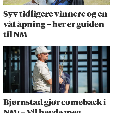
Syv tidligere vinnere og en
våt åpning – her er guiden
til NM
Bjørnstad gjør comeback i
NM: – Vil hevde meg