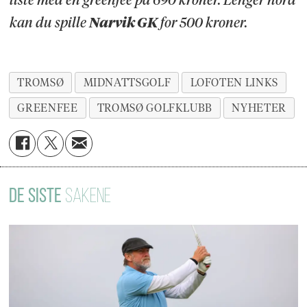
liste med en greenfee på 690 kroner. Lenger nord
kan du spille
Narvik GK
for 500 kroner.
TROMSØ
MIDNATTSGOLF
LOFOTEN LINKS
GREENFEE
TROMSØ GOLFKLUBB
NYHETER
DE SISTE
SAKENE