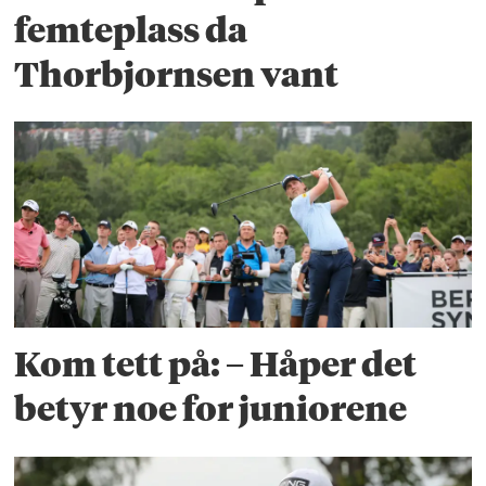
femteplass da
Thorbjornsen vant
Kom tett på: – Håper det
betyr noe for juniorene