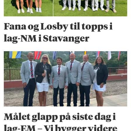
Fana og Losby til topps i
lag-NM i Stavanger
Målet glapp på siste dag i
lag-EM – Vi bygger videre