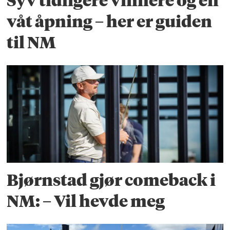
Syv tidligere vinnere og en
våt åpning – her er guiden
til NM
Bjørnstad gjør comeback i
NM: – Vil hevde meg