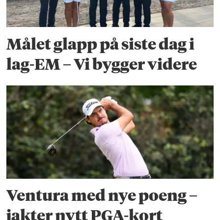
Målet glapp på siste dag i
lag-EM – Vi bygger videre
Ventura med nye poeng –
jakter nytt PGA-kort