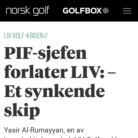
GOLFBOX
LIV GOLF-KRISEN//
PIF-sjefen
forlater LIV: –
Et synkende
skip
Yasir Al-Rumayyan, en av