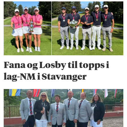
Fana og Losby til topps i
lag-NM i Stavanger