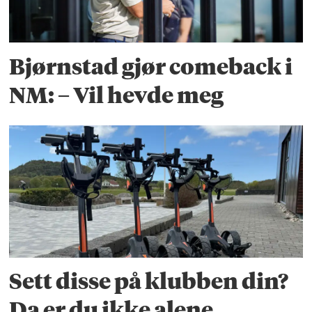
Bjørnstad gjør comeback i
NM: – Vil hevde meg
Sett disse på klubben din?
Da er du ikke alene