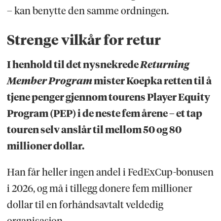
for ordningen: Bryson DeChambeau,
– kan benytte den samme ordningen.
Jon Rahm og Cameron Smith.
Strenge vilkår for retur
I henhold til det nysnekrede
Returning
Member Program
mister Koepka retten til å
tjene penger gjennom tourens Player Equity
Program (PEP) i de neste fem årene – et tap
touren selv anslår til mellom 50 og 80
millioner dollar.
Han får heller ingen andel i FedExCup-bonusen
i 2026, og må i tillegg donere fem millioner
dollar til en forhåndsavtalt veldedig