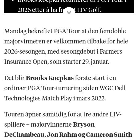
2026 etter å ha forlatt LIV Golf.
Returen skjer med betydelige
Mandag bekreftet PGA Tour at den femdoble
økonomiske sanksjoner, blant annet tap
majorvinneren er velkommen tilbake for hele
av rettigheter til enkelte
2026-sesongen, med sesongdebut i Farmers
egenkapitalordninger og
Insurance Open, som starter 29. januar.
bonusutbetalinger.
PGA Tour har opprettet et «Returning
Det blir
Brooks Koepkas
første start i en
Member Program» for tidligere spillere
ordinær PGA Tour-turnering siden WGC Dell
som har vunnet en major eller The
Technologies Match Play i mars 2022.
Players Championship i perioden 2022–
Touren åpner samtidig for at tre andre LIV-
2025.
spillere – majorvinnerne
Bryson
Tre andre LIV-spillere er også kvalifisert
DeChambeau, Jon Rahm og Cameron Smith