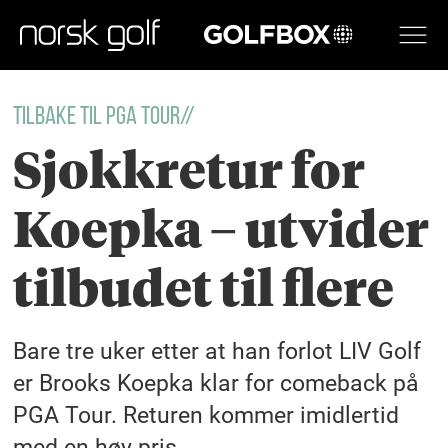
GOLFBOX
TILBAKE TIL PGA TOUR//
Sjokkretur for
Koepka – utvider
tilbudet til flere
Bare tre uker etter at han forlot LIV Golf
er Brooks Koepka klar for comeback på
PGA Tour. Returen kommer imidlertid
med en høy pris.