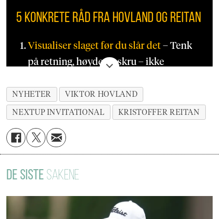
5 konkrete råd fra Hovland og Reitan
Visualiser slaget før du slår det
– Tenk
på retning, høyde og skru – ikke
tekniske detaljer.
NYHETER
VIKTOR HOVLAND
Tilpass deg forholdene
– Vær og
NEXTUP INVITATIONAL
KRISTOFFER REITAN
underlag kan endre både lengde og
spinn dramatisk.
Slå med rytme, ikke rå styrke
– En rolig
DE SISTE
SAKENE
baksving og eksplosiv overgang gir
naturlig fart.