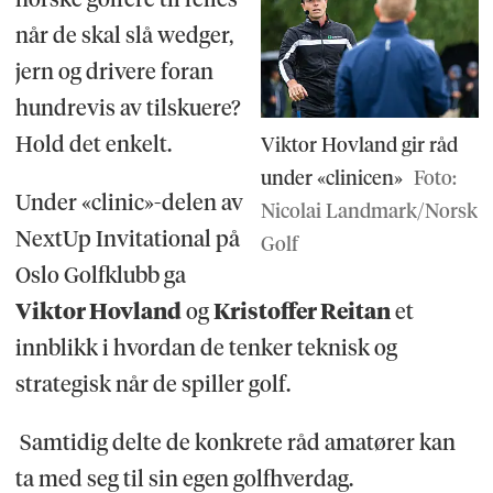
når de skal slå wedger,
jern og drivere foran
hundrevis av tilskuere?
Hold det enkelt.
Viktor Hovland gir råd
under «clinicen»
Foto:
Under «clinic»-delen av
Nicolai Landmark/Norsk
NextUp Invitational på
Golf
Oslo Golfklubb ga
Viktor Hovland
og
Kristoffer Reitan
et
innblikk i hvordan de tenker teknisk og
strategisk når de spiller golf.
Samtidig delte de konkrete råd amatører kan
ta med seg til sin egen golfhverdag.