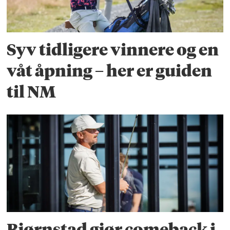
Syv tidligere vinnere og en
våt åpning – her er guiden
til NM
Bjørnstad gjør comeback i