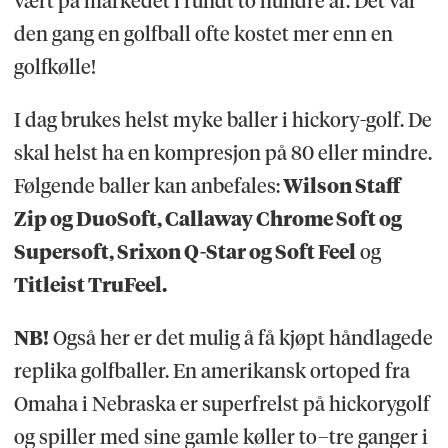
vært på markedet i rundt to hundre år. Det var
den gang en golfball ofte kostet mer enn en
golfkølle!
I dag brukes helst myke baller i hickory-golf. De
skal helst ha en kompresjon på 80 eller mindre.
Følgende baller kan anbefales:
Wilson Staff
Zip og DuoSoft, Callaway Chrome Soft og
Supersoft, Srixon Q-Star og Soft Feel
og
Titleist TruFeel.
NB!
Også her er det mulig å få kjøpt håndlagede
replika golfballer. En amerikansk ortoped fra
Omaha i Nebraska er superfrelst på hickorygolf
og spiller med sine gamle køller to–tre ganger i