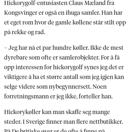
Hickorygolf-entusiasten Claus Mæland fra
Kongsvinger er også en ihuga samler. Han har
et eget rom hvor de gamle køllene står stilt opp
på rekke og rad.
– Jeg har nå et par hundre køller. Ikke de mest
dyrebare som ofte er samlerobjekter. For å få
opp interessen for hickorygolf synes jeg det er
viktigere å ha et større antall som jeg igjen kan
selge videre som nybegynnersett. Noen
forretningsmann er jeg ikke, forteller han.
Hickorykøller kan man skaffe seg mange
steder. I Sverige finner man flere nettbutikker.
På De britiske øyer er de ofte å finne på