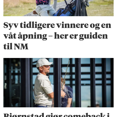
Syv tidligere vinnere og en
våt åpning – her er guiden
til NM
Bjørnstad gjør comeback i