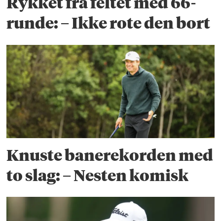
Rykket fra feltet med 66-
runde: – Ikke rote den bort
Knuste banerekorden med
to slag: – Nesten komisk