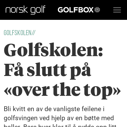
GOLFBOX
Golfskolen//
Golfskolen:
Få slutt på
«over the top»
Bli kvitt en av de vanligste feilene i
golfsvingen ved hjelp av en bøtte med
baller. Bare hver klar til å rydde opp litt