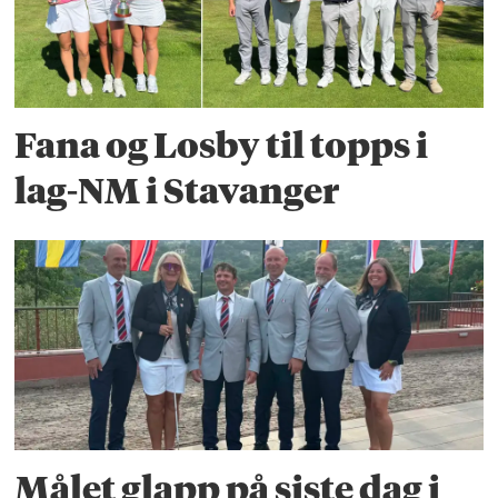
Fana og Losby til topps i
lag-NM i Stavanger
Målet glapp på siste dag i