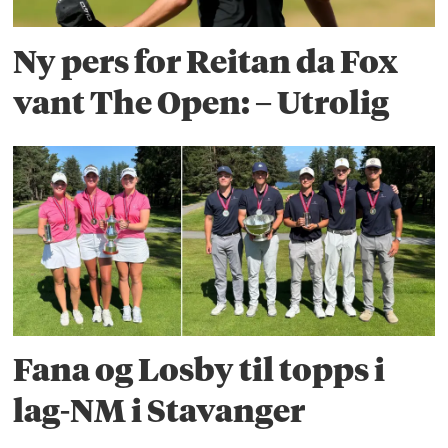
Ny pers for Reitan da Fox
vant The Open: – Utrolig
Fana og Losby til topps i
lag-NM i Stavanger