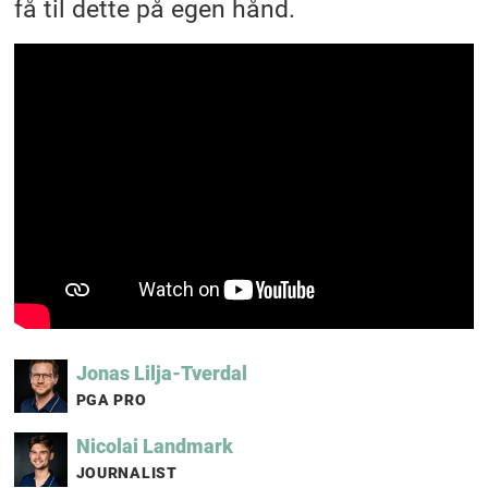
få til dette på egen hånd.
Jonas
Lilja-Tverdal
PGA PRO
Nicolai
Landmark
JOURNALIST