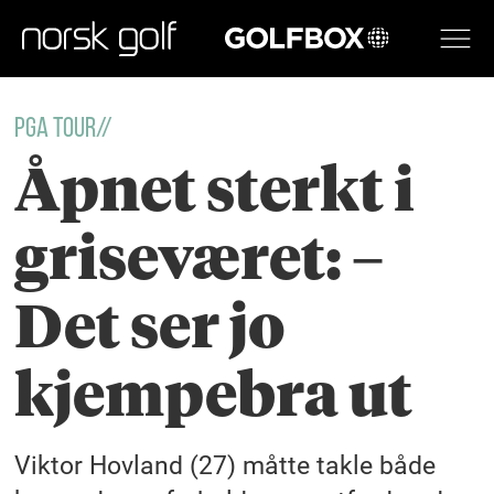
GOLFBOX
PGA TOUR//
Åpnet sterkt i
griseværet: –
Det ser jo
kjempebra ut
Viktor Hovland (27) måtte takle både