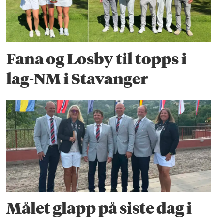
Fana og Losby til topps i
lag-NM i Stavanger
Målet glapp på siste dag i