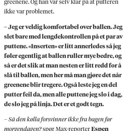
greenene. Og han var selv klar på at putteren
ikke var problemet.
– Jeg er veldig komfortabel over ballen. Jeg
slet bare med lengdekontrollen på et par av
puttene. «Inserten» er litt annerledes så jeg
føler egentlig at ballen ruller mye bedre, og
så er det slik at man nesten er litt redd for å
slå til ballen, men her må man gjøre det når
greenene blir tregere. Også leste jeg en del
putter feil da, men alle puttene jeg slo i dag,
de slo jeg på linja. Det er et godt tegn.
– Så den kølla forsvinner ikke fra bagen før
morgendagen?
spør Max-reporter
Espen