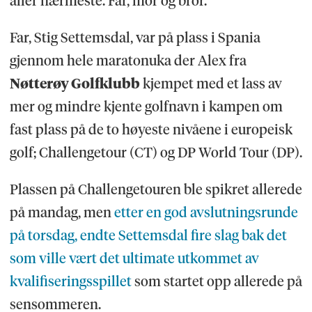
aller nærmeste. Far, mor og bror.
Far, Stig Settemsdal, var på plass i Spania
gjennom hele maratonuka der Alex fra
Nøtterøy Golfklubb
kjempet med et lass av
mer og mindre kjente golfnavn i kampen om
fast plass på de to høyeste nivåene i europeisk
golf; Challengetour (CT) og DP World Tour (DP).
Plassen på Challengetouren ble spikret allerede
på mandag, men
etter en god avslutningsrunde
på torsdag, endte Settemsdal fire slag bak det
som ville vært det ultimate utkommet av
kvalifiseringsspillet
som startet opp allerede på
sensommeren.