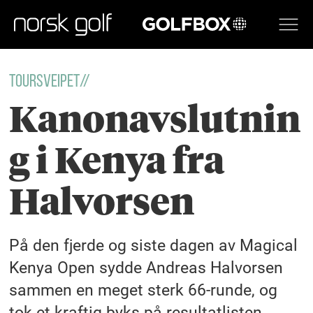
GOLFBOX
TOURSVEIPET//
Kanonavslutnin
g i Kenya fra
Halvorsen
På den fjerde og siste dagen av Magical
Kenya Open sydde Andreas Halvorsen
sammen en meget sterk 66-runde, og
tok et kraftig byks på resultatlisten.