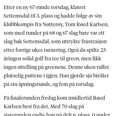
Etter en ny 67-runde torsdag, klatret
Settemsdal til 3. plass og hadde følge av sin
klubbkompis fra Nøtterøy, Tom Røed Karlsen,
som med runder på 68 og 67 slag bare var ett
slag bak Settemsdal, som uttrykte frustrasjon
etter forrige ukes turnering. Også da spilte 23-
åringen solid golf fra tee til green, men fikk
ingen uttelling på greenene. Denne uken rullet
plutselig puttene i igjen. Han gjorde sju birdier
på sin åpningsrunde, og fem på torsdag.
På finalerunden fredag kom imidlertid Røed
Karlsen best fra det. Med 70 slag på
sisterunden endte han på delt 6. plass, ti under