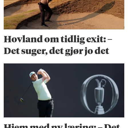
Hovland om tidlig exit: –
Det suger, det gjør jo det
Hjem med ny læring: – Det