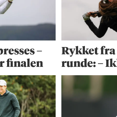
presses –
Rykket fra
r finalen
runde: – Ik