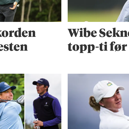
korden
Wibe Sekne 
esten
topp-ti fø