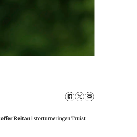
toffer Reitan
i storturneringen Truist