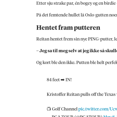
Etter sju strake par, én bogey og en birdi
På det femtende hullet lå Oslo-gutten noe
Hentet fram putteren
Reitan hentet frem sin nye PING-putter, l
– Jeg sa til meg selv at jeg ikke så sku
Og kort ble den ikke. Putten ble helt perfe
84 feet ➡️ IN!
Kristoffer Reitan pulls off the Texas
📺 Golf Channel
pic.twitter.com/U