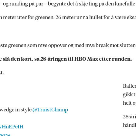
e – og runding på par – begynte det å skje ting på den lunefu
n meter utenfor greenen. 26 meter unna hullet for å være eks
este greenen som mye oppover og med mye break mot slutten, o
lle slå den kort, sa 28-åringen til HBO Max etter runden.
kt.
Ballen
gikk 
helt 
 wedge in style
@TruistChamp
28-år
håndb
cwHnEPeIH