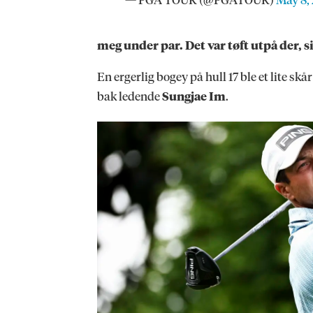
— PGA TOUR (@PGATOUR)
May 8,
meg under par. Det var tøft utpå der, s
En ergerlig bogey på hull 17 ble et lite sk
bak ledende
Sungjae Im
.