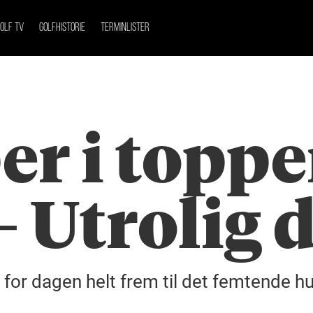
OLF TV
GOLFHISTORIE
TERMINLISTER
r i toppe
– Utrolig d
r for dagen helt frem til det femtende h