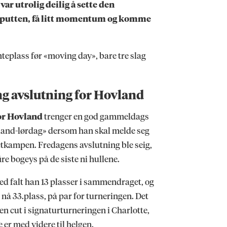
 var utrolig deilig å sette den
eputten, få litt momentum og komme
emteplass før «moving day», bare tre slag
g avslutning for Hovland
or Hovland
trenger en god gammeldags
and-lørdag» dersom han skal melde seg
tetkampen. Fredagens avslutning ble seig,
ire bogeys på de siste ni hullene.
d falt han 13 plasser i sammendraget, og
r nå 33.plass, på par for turneringen. Det
gen cut i signaturturneringen i Charlotte,
e er med videre til helgen.