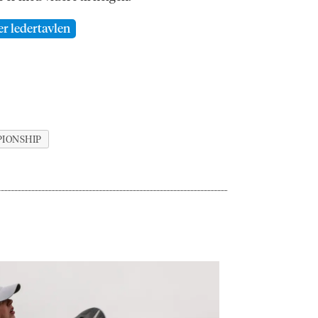
er ledertavlen
IONSHIP