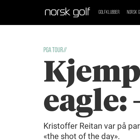
GOLFKLUBBER
NORSK G
PGA TOUR//
Kjempe
eagle: 
Kristoffer Reitan var på pa
«the shot of the day».