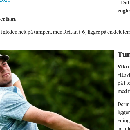
 2026
– Det
eagl
ier han.
år i gleden helt på tampen, men Reitan (-6) ligger på en delt f
Tun
Vikt
«Hovl
på i 
med f
Derme
ligge
er in
og all