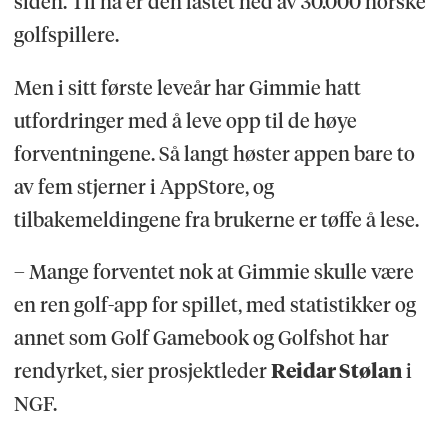
siden. Til nå er den lastet ned av 30.000 norske
golfspillere.
Men i sitt første leveår har Gimmie hatt
utfordringer med å leve opp til de høye
forventningene. Så langt høster appen bare to
av fem stjerner i AppStore, og
tilbakemeldingene fra brukerne er tøffe å lese.
– Mange forventet nok at Gimmie skulle være
en ren golf-app for spillet, med statistikker og
annet som Golf Gamebook og Golfshot har
rendyrket, sier prosjektleder
Reidar Stølan
i
NGF.