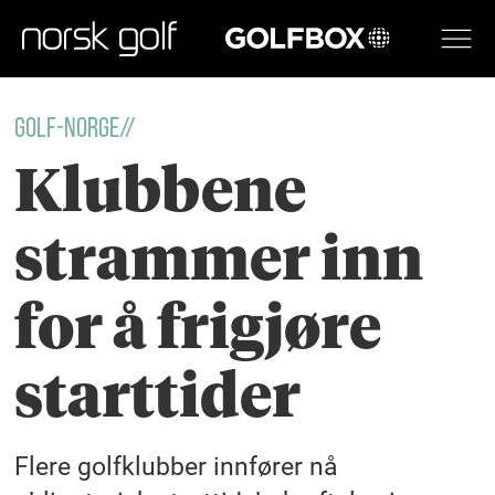
GOLFBOX
GOLF-NORGE//
Klubbene
strammer inn
for å frigjøre
starttider
Flere golfklubber innfører nå