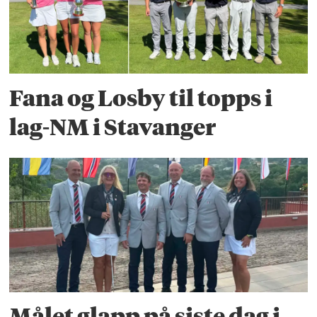
Fana og Losby til topps i
lag-NM i Stavanger
Målet glapp på siste dag i