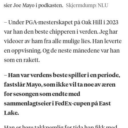
sier Joe Mayo i podkasten.
Skjermdump: NLU
– Under PGA-mesterskapet på Oak Hill i 2023
var han den beste chipperen i verden. Jeg har
videoer av ham fra alle mulige lies. Han leverte
en oppvisning. Og de neste månedene var han
som en rakett.
– Han var verdens beste spiller i en periode,
fastslår Mayo, som ikke vil ta noe av æren
for sesongen som endte med
sammenlagtseier i FedEx-cupen på East
Lake.
Han er bare takknemlig for tida han fikk med