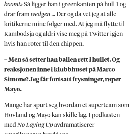
boom!»
Så ligger han i greenkanten på hull 1 og
drar fram
wedgen …
Der og da vet jeg at alle
kritikerne mine følger med. At jeg må flytte til
Kambodsja og aldri vise meg på Twitter igjen
hvis han roter til den chippen.
– Men så setter han ballen rett i hullet. Og
reaksjonen inne i klubbhuset på Marco
Simone? Jeg får fortsatt frysninger, røper
Mayo.
Mange har spurt seg hvordan et superteam som
Hovland og Mayo kan skille lag. I podkasten
med
No Laying Up
avdramatiserer