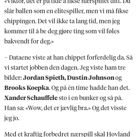
«Viktor, det er på tide å fikse nærspillet ditt. Du
slår ballen som en elitespiller, men vi må fikse
chippingen. Det vil ikke ta lang tid, men jeg
kommer til å be deg gjøre ting som vil føles
bakvendt for deg.»
– Dataene viste at han chippet forferdelig da. Så
vi startet jobben den dagen. Jeg viste ham tre
bilder:
Jordan Spieth, Dustin Johnson
og
Brooks Koepka
. Og på én time hadde han det.
Xander Schauffele
sto i en bunker og så på.
Han sa: «Wow, det er jævlig bra.» Og det visste
jeg jo.
Med et kraftig forbedret nærspill skal Hovland