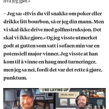
hva jeg gjør.»
– Jeg sa: «Hvis du vil snakke om poker eller
drikke litt bourbon, så er jeg din mann. Men
vi skal ikke drive med golfinstruksjon. Det
skal vi ikke gjøre.» Og jeg visste utmerket
godt at gutten som satt i sofaen min var en
potensiell major-vinner. Jeg visste at han
kom til å vinne en haug med turneringer,
men jeg sa nei, fordi det var det rette å gjøre,
punktum.