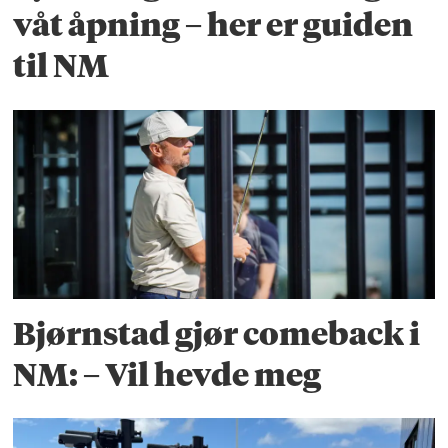
våt åpning – her er guiden
til NM
Bjørnstad gjør comeback i
NM: – Vil hevde meg