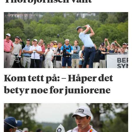
Kom tett på: – Håper det
betyr noe for juniorene