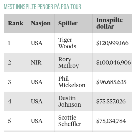
Mest innspilte penger på PGA Tour
Innspilte
Rank
Nasjon
Spiller
dollar
Tiger
1
USA
$120,999,166
Woods
Rory
2
NIR
$100,046,906
McIlroy
Phil
3
USA
$96.685.635
Mickelson
Dustin
4
USA
$75.557.026
Johnson
Scottie
5
USA
$75,134,784
Scheffler