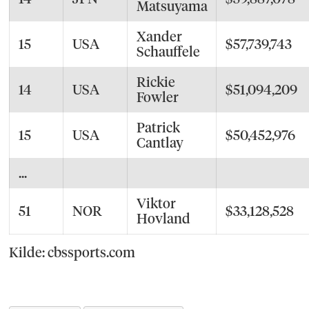
Matsuyama
Xander
15
USA
$57,739,743
Schauffele
Rickie
14
USA
$51,094,209
Fowler
Patrick
15
USA
$50,452,976
Cantlay
...
Viktor
51
NOR
$33,128,528
Hovland
Kilde: cbssports.com