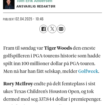
Tom Erik
Andersen
ANSVARLIG REDAKTØR
02.04.2025 - 10:46
PUBLISERT
Fram til søndag var
Tiger Woods
den eneste
golfspilleren i PGA-tourens historie som hadde
spilt inn 100 millioner dollar på PGA-touren.
Men nå har han fått selskap, melder
Golfweek
.
Rory McIlroy
endte på delt femteplass i sist
ukes Texas Children’s Houston Open, og tok
dermed med seg 337.844 dollar i premiepenger.