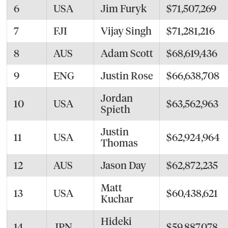
6
USA
Jim Furyk
$71,507,269
7
FJI
Vijay Singh
$71,281,216
8
AUS
Adam Scott
$68,619,436
9
ENG
Justin Rose
$66,638,708
Jordan
10
USA
$63,562,963
Spieth
Justin
11
USA
$62,924,964
Thomas
12
AUS
Jason Day
$62,872,235
Matt
13
USA
$60,438,621
Kuchar
Hideki
14
JPN
$59,887,078