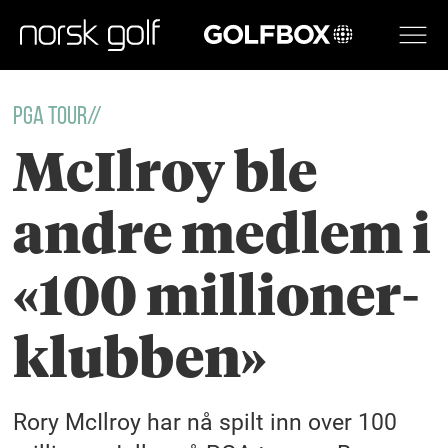
GOLFBOX
PGA TOUR//
McIlroy ble
andre medlem i
«100 millioner-
klubben»
Rory McIlroy har nå spilt inn over 100